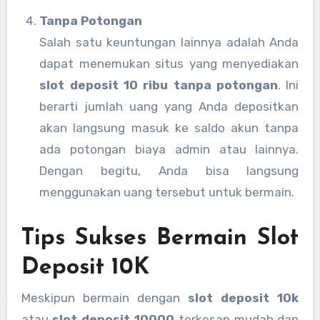
Tanpa Potongan
Salah satu keuntungan lainnya adalah Anda
dapat menemukan situs yang menyediakan
slot deposit 10 ribu tanpa potongan
. Ini
berarti jumlah uang yang Anda depositkan
akan langsung masuk ke saldo akun tanpa
ada potongan biaya admin atau lainnya.
Dengan begitu, Anda bisa langsung
menggunakan uang tersebut untuk bermain.
Tips Sukses Bermain Slot
Deposit 10K
Meskipun bermain dengan
slot deposit 10k
atau
slot deposit 10000
terkesan mudah dan