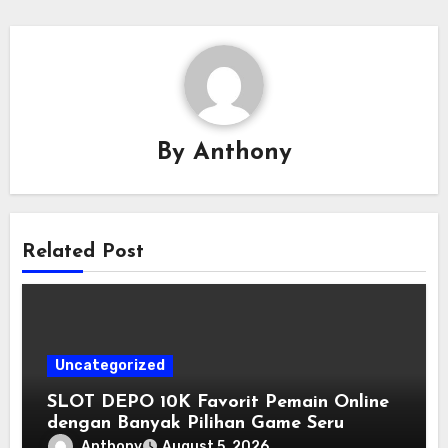
By
Anthony
Related Post
Uncategorized
SLOT DEPO 10K Favorit Pemain Online
dengan Banyak Pilihan Game Seru
Anthony
August 5, 2026