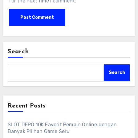
for the next time I comment.
Search
Search
Recent Posts
SLOT DEPO 10K Favorit Pemain Online dengan
Banyak Pilihan Game Seru