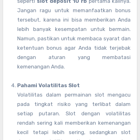
seperti
slot deposit 10 rb
pertama kalinya.
Jangan ragu untuk memanfaatkan bonus
tersebut, karena ini bisa memberikan Anda
lebih banyak kesempatan untuk bermain.
Namun, pastikan untuk membaca syarat dan
ketentuan bonus agar Anda tidak terjebak
dengan aturan yang membatasi
kemenangan Anda.
Pahami Volatilitas Slot
Volatilitas dalam permainan slot mengacu
pada tingkat risiko yang terlibat dalam
setiap putaran. Slot dengan volatilitas
rendah sering kali memberikan kemenangan
kecil tetapi lebih sering, sedangkan slot