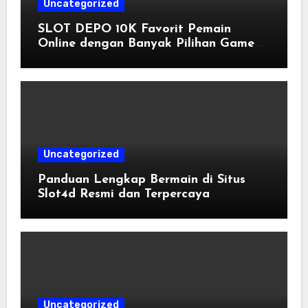
Uncategorized
SLOT DEPO 10K Favorit Pemain
Online dengan Banyak Pilihan Game
Seru
Uncategorized
Panduan Lengkap Bermain di Situs
Slot4d Resmi dan Terpercaya
Uncategorized