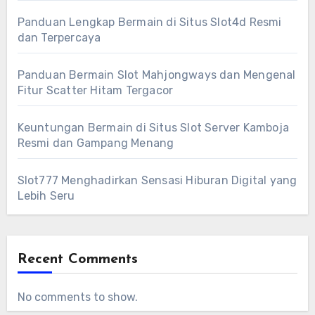
Panduan Lengkap Bermain di Situs Slot4d Resmi
dan Terpercaya
Panduan Bermain Slot Mahjongways dan Mengenal
Fitur Scatter Hitam Tergacor
Keuntungan Bermain di Situs Slot Server Kamboja
Resmi dan Gampang Menang
Slot777 Menghadirkan Sensasi Hiburan Digital yang
Lebih Seru
Recent Comments
No comments to show.