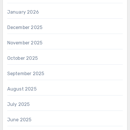
January 2026
December 2025
November 2025
October 2025
September 2025
August 2025
July 2025
June 2025