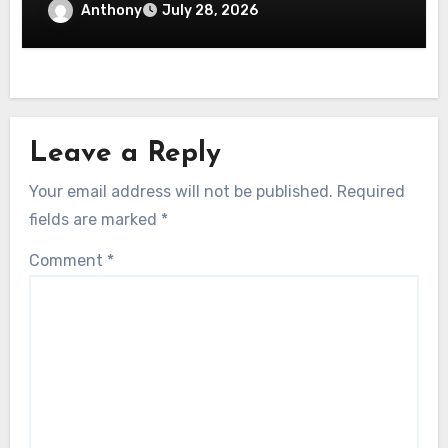
Anthony
July 28, 2026
Leave a Reply
Your email address will not be published.
Required
fields are marked
*
Comment
*