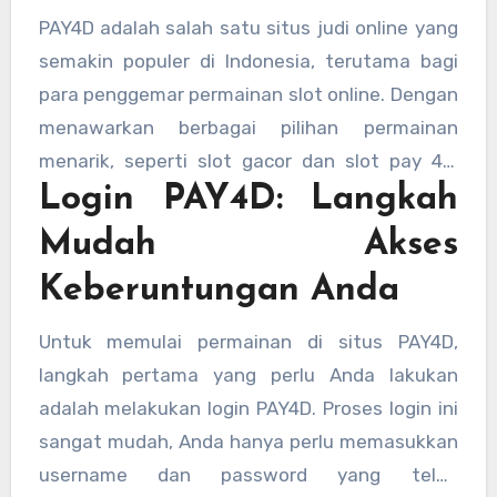
PAY4D adalah salah satu situs judi online yang
semakin populer di Indonesia, terutama bagi
para penggemar permainan slot online. Dengan
menawarkan berbagai pilihan permainan
menarik, seperti slot gacor dan slot pay 4d,
Login PAY4D: Langkah
PAY4D menjadi pilihan utama bagi banyak
pemain yang mencari hiburan dan peluang
Mudah Akses
besar untuk menang. Artikel ini akan
Keberuntungan Anda
membahas tentang login PAY4D, slot gacor,
dan semua hal yang perlu Anda ketahui
Untuk memulai permainan di situs PAY4D,
tentang situs PAY4D.
langkah pertama yang perlu Anda lakukan
adalah melakukan login PAY4D. Proses login ini
sangat mudah, Anda hanya perlu memasukkan
username dan password yang telah