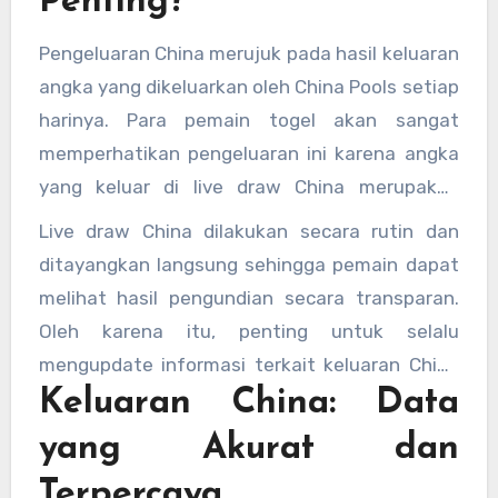
Penting?
bagaimana cara mengakses data China
terbaru
Pengeluaran China merujuk pada hasil keluaran
https://www.westerncoloradotinyhouse.com/
.
angka yang dikeluarkan oleh China Pools setiap
harinya. Para pemain togel akan sangat
memperhatikan pengeluaran ini karena angka
yang keluar di live draw China merupakan
acuan utama untuk menilai apakah taruhan
Live draw China dilakukan secara rutin dan
yang mereka pasang akan menang atau kalah.
ditayangkan langsung sehingga pemain dapat
melihat hasil pengundian secara transparan.
Oleh karena itu, penting untuk selalu
mengupdate informasi terkait keluaran China
Keluaran China: Data
yang bisa ditemukan di berbagai situs atau
aplikasi terpercaya.
yang Akurat dan
Terpercaya