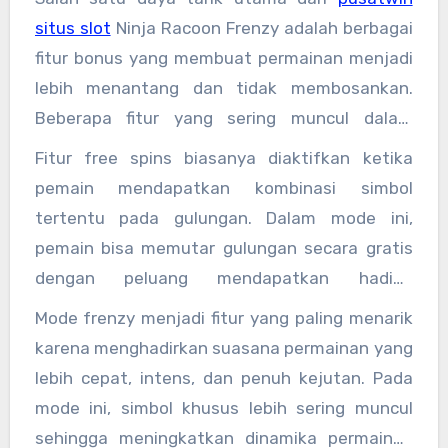
situs slot
Ninja Racoon Frenzy adalah berbagai
fitur bonus yang membuat permainan menjadi
lebih menantang dan tidak membosankan.
Beberapa fitur yang sering muncul dalam
permainan ini antara lain free spins, multiplier,
Fitur free spins biasanya diaktifkan ketika
serta mode frenzy yang dapat meningkatkan
pemain mendapatkan kombinasi simbol
peluang kemenangan dalam satu sesi
tertentu pada gulungan. Dalam mode ini,
permainan.
pemain bisa memutar gulungan secara gratis
dengan peluang mendapatkan hadiah
tambahan. Sementara itu, fitur multiplier
Mode frenzy menjadi fitur yang paling menarik
memberikan pengganda nilai kemenangan
karena menghadirkan suasana permainan yang
yang dapat meningkatkan hasil secara
lebih cepat, intens, dan penuh kejutan. Pada
signifikan.
mode ini, simbol khusus lebih sering muncul
sehingga meningkatkan dinamika permainan