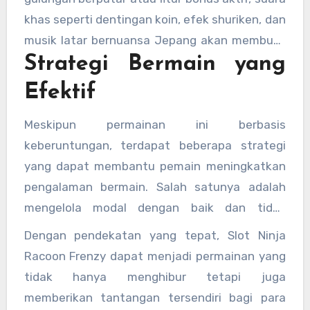
khas seperti dentingan koin, efek shuriken, dan
musik latar bernuansa Jepang akan membuat
Strategi Bermain yang
pengalaman bermain semakin imersif.
Efektif
Meskipun permainan ini berbasis
keberuntungan, terdapat beberapa strategi
yang dapat membantu pemain meningkatkan
pengalaman bermain. Salah satunya adalah
mengelola modal dengan baik dan tidak
terburu-buru dalam meningkatkan taruhan.
Dengan pendekatan yang tepat, Slot Ninja
Pemain juga disarankan untuk memahami pola
Racoon Frenzy dapat menjadi permainan yang
permainan serta memanfaatkan fitur demo
tidak hanya menghibur tetapi juga
jika tersedia untuk berlatih sebelum bermain
memberikan tantangan tersendiri bagi para