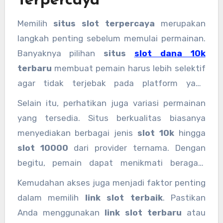
Terpercaya
menjadi lebih nyaman tanpa hambatan
transaksi.
Memilih
situs slot terpercaya
merupakan
langkah penting sebelum memulai permainan.
Banyaknya pilihan
situs
slot dana 10k
terbaru
membuat pemain harus lebih selektif
agar tidak terjebak pada platform yang
merugikan. Pastikan situs yang dipilih memiliki
Selain itu, perhatikan juga variasi permainan
reputasi baik, sistem keamanan yang terjamin,
yang tersedia. Situs berkualitas biasanya
serta menyediakan layanan
slot deposit 10k
menyediakan berbagai jenis
slot 10k
hingga
atau
slot deposit 10000
yang transparan
slot 10000
dari provider ternama. Dengan
dan mudah digunakan.
begitu, pemain dapat menikmati beragam
tema dan fitur menarik. Situs yang
Kemudahan akses juga menjadi faktor penting
menyediakan
slot deposit minimal 10 ribu
dalam memilih
link slot terbaik
. Pastikan
juga biasanya lebih ramah bagi pemula karena
Anda menggunakan
link slot terbaru
atau
tidak memerlukan modal besar untuk mulai