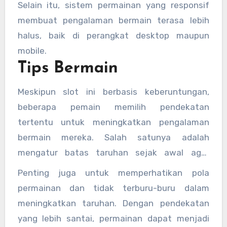
kesabaran dalam permainan slot.
Selain itu, sistem permainan yang responsif
membuat pengalaman bermain terasa lebih
halus, baik di perangkat desktop maupun
mobile.
Tips Bermain
Meskipun slot ini berbasis keberuntungan,
beberapa pemain memilih pendekatan
tertentu untuk meningkatkan pengalaman
bermain mereka. Salah satunya adalah
mengatur batas taruhan sejak awal agar
permainan tetap terkendali. Selain itu,
Penting juga untuk memperhatikan pola
memahami cara kerja fitur bonus seperti free
permainan dan tidak terburu-buru dalam
spins dan collect meter juga dapat membantu
meningkatkan taruhan. Dengan pendekatan
pemain menikmati permainan dengan lebih
yang lebih santai, permainan dapat menjadi