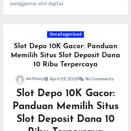
dengan taruhan sebenarnya.
penggemar slot digital.
Uncategorized
Slot Depo 10K Gacor: Panduan
Memilih Situs Slot Deposit Dana
10 Ribu Terpercaya
Anthony
April 29, 2026
No Comments
Slot Depo 10K Gacor:
Panduan Memilih Situs
Slot Deposit Dana 10