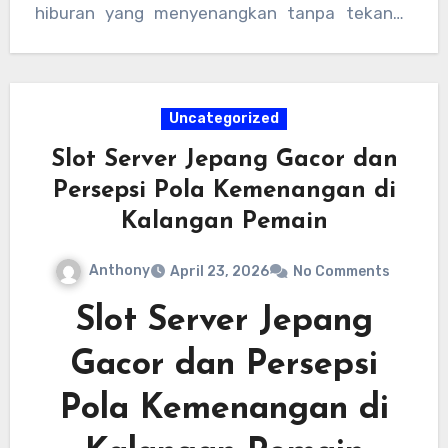
optimal.
hiburan yang menyenangkan tanpa tekanan
berlebihan.
Uncategorized
Slot Server Jepang Gacor dan
Persepsi Pola Kemenangan di
Kalangan Pemain
Anthony
April 23, 2026
No Comments
Slot Server Jepang
Gacor dan Persepsi
Pola Kemenangan di