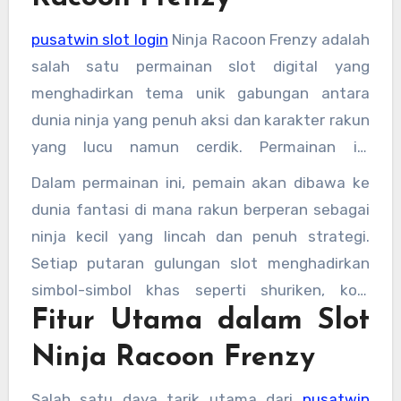
pusatwin slot login
Ninja Racoon Frenzy adalah
salah satu permainan slot digital yang
menghadirkan tema unik gabungan antara
dunia ninja yang penuh aksi dan karakter rakun
yang lucu namun cerdik. Permainan ini
dirancang dengan konsep hiburan modern yang
Dalam permainan ini, pemain akan dibawa ke
mengutamakan visual menarik, animasi
dunia fantasi di mana rakun berperan sebagai
dinamis, serta efek suara yang imersif
ninja kecil yang lincah dan penuh strategi.
sehingga memberikan pengalaman bermain
Setiap putaran gulungan slot menghadirkan
yang lebih hidup bagi para pemain.
simbol-simbol khas seperti shuriken, koin
Fitur Utama dalam Slot
emas, topeng ninja, hingga karakter utama
rakun yang menjadi pusat cerita permainan.
Ninja Racoon Frenzy
Salah satu daya tarik utama dari
pusatwin