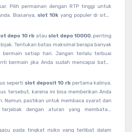
ar. Pilih permainan dengan RTP tinggi untuk
nda. Biasanya,
slot 10k
yang populer di situs
lot depo 10 rb
atau
slot depo 10000
, penting
bijak. Tentukan batas maksimal berapa banyak
ermain setiap hari. Jangan terlalu terbuai
nti bermain jika Anda sudah mencapai batas
us seperti
slot deposit 10 rb
pertama kalinya.
s tersebut, karena ini bisa memberikan Anda
n. Namun, pastikan untuk membaca syarat dan
 terjebak dengan aturan yang membatasi
gacu pada tingkat risiko yang terlibat dalam