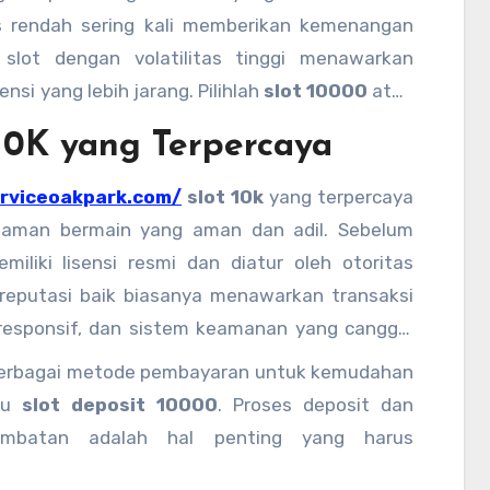
tas rendah sering kali memberikan kemenangan
n slot dengan volatilitas tinggi menawarkan
si yang lebih jarang. Pilihlah
slot 10000
atau
suai dengan gaya bermain Anda.
10K yang Terpercaya
rviceoakpark.com/
slot 10k
yang terpercaya
laman bermain yang aman dan adil. Sebelum
miliki lisensi resmi dan diatur oleh otoritas
i reputasi baik biasanya menawarkan transaksi
responsif, dan sistem keamanan yang canggih
n berbagai metode pembayaran untuk kemudahan
au
slot deposit 10000
. Proses deposit dan
mbatan adalah hal penting yang harus