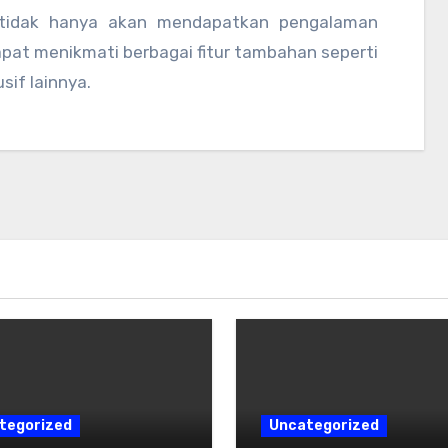
 tidak hanya akan mendapatkan pengalaman
pat menikmati berbagai fitur tambahan seperti
sif lainnya.
tegorized
Uncategorized