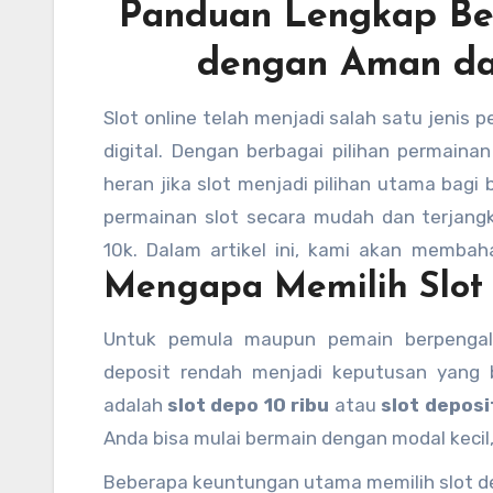
Panduan Lengkap Ber
dengan Aman d
Slot online telah menjadi salah satu jenis p
digital. Dengan berbagai pilihan permain
heran jika slot menjadi pilihan utama bagi
permainan slot secara mudah dan terjang
10k. Dalam artikel ini, kami akan membah
Mengapa Memilih Slot 
dengan deposit rendah, khususnya slot depo
yang menguntungkan.
Untuk pemula maupun pemain berpengal
deposit rendah menjadi keputusan yang bi
adalah
slot depo 10 ribu
atau
slot deposi
Anda bisa mulai bermain dengan modal keci
Beberapa keuntungan utama memilih slot dep