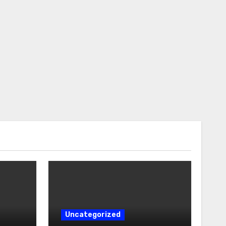
Uncategorized