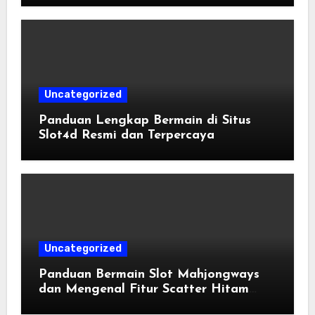
Uncategorized
Panduan Lengkap Bermain di Situs
Slot4d Resmi dan Terpercaya
Uncategorized
Panduan Bermain Slot Mahjongways
dan Mengenal Fitur Scatter Hitam
Tergacor