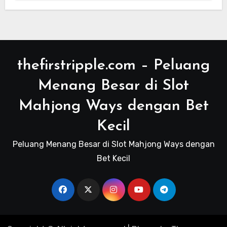
thefirstripple.com – Peluang
Menang Besar di Slot
Mahjong Ways dengan Bet
Kecil
Peluang Menang Besar di Slot Mahjong Ways dengan
Bet Kecil