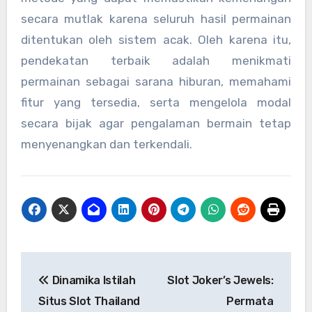
secara mutlak karena seluruh hasil permainan
ditentukan oleh sistem acak. Oleh karena itu,
pendekatan terbaik adalah menikmati
permainan sebagai sarana hiburan, memahami
fitur yang tersedia, serta mengelola modal
secara bijak agar pengalaman bermain tetap
menyenangkan dan terkendali.
Post
Dinamika Istilah
Slot Joker’s Jewels:
navigation
Situs Slot Thailand
Permata