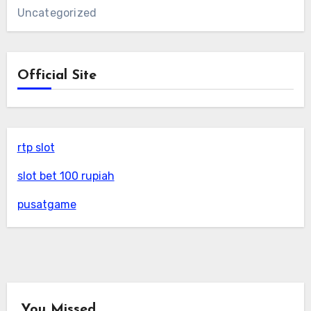
Uncategorized
Official Site
rtp slot
slot bet 100 rupiah
pusatgame
You Missed