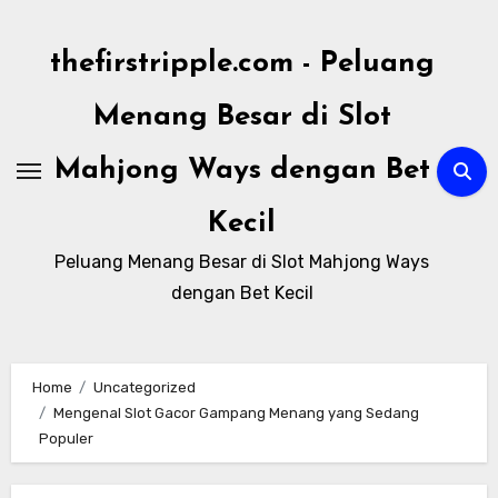
Skip
to
thefirstripple.com - Peluang
content
Menang Besar di Slot
Mahjong Ways dengan Bet
Kecil
Peluang Menang Besar di Slot Mahjong Ways
dengan Bet Kecil
Home
Uncategorized
Mengenal Slot Gacor Gampang Menang yang Sedang
Populer