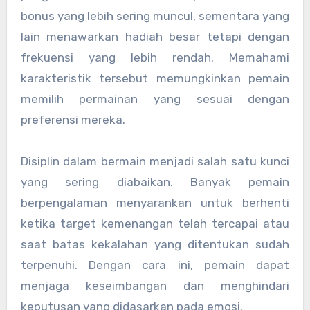
bonus yang lebih sering muncul, sementara yang
lain menawarkan hadiah besar tetapi dengan
frekuensi yang lebih rendah. Memahami
karakteristik tersebut memungkinkan pemain
memilih permainan yang sesuai dengan
preferensi mereka.
Disiplin dalam bermain menjadi salah satu kunci
yang sering diabaikan. Banyak pemain
berpengalaman menyarankan untuk berhenti
ketika target kemenangan telah tercapai atau
saat batas kekalahan yang ditentukan sudah
terpenuhi. Dengan cara ini, pemain dapat
menjaga keseimbangan dan menghindari
keputusan yang didasarkan pada emosi.