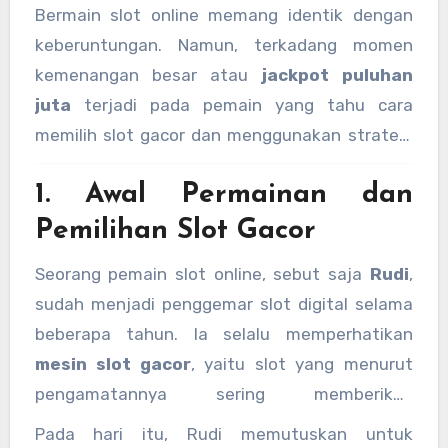
Bermain slot online memang identik dengan
keberuntungan. Namun, terkadang momen
kemenangan besar atau
jackpot puluhan
juta
terjadi pada pemain yang tahu cara
memilih slot gacor dan menggunakan strategi
yang tepat. Salah satu kisah nyata berikut ini
1. Awal Permainan dan
bisa menjadi inspirasi bagi para pemain slot.
Pemilihan Slot Gacor
Seorang pemain slot online, sebut saja
Rudi
,
sudah menjadi penggemar slot digital selama
beberapa tahun. Ia selalu memperhatikan
mesin slot gacor
, yaitu slot yang menurut
pengamatannya sering memberikan
kemenangan dalam jumlah kecil hingga
Pada hari itu, Rudi memutuskan untuk