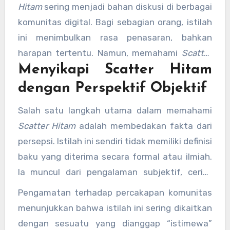
Hitam
sering menjadi bahan diskusi di berbagai
komunitas digital. Bagi sebagian orang, istilah
ini menimbulkan rasa penasaran, bahkan
harapan tertentu. Namun, memahami
Scatter
Menyikapi Scatter Hitam
Hitam
secara realistis membutuhkan
pendekatan yang hati-hati: tanpa membuat
dengan Perspektif Objektif
asumsi berlebihan dan tanpa menempatkan
Salah satu langkah utama dalam memahami
ekspektasi tinggi yang tidak realistis. Artikel ini
Scatter Hitam
adalah membedakan fakta dari
bertujuan memberikan perspektif yang
persepsi. Istilah ini sendiri tidak memiliki definisi
seimbang, berdasarkan pengamatan dan
baku yang diterima secara formal atau ilmiah.
analisis kritis, sehingga pembaca dapat
Ia muncul dari pengalaman subjektif, cerita
memahami fenomena ini secara objektif.
berantai, dan interpretasi visual yang
Pengamatan terhadap percakapan komunitas
berkembang di komunitas tertentu. Akibatnya,
menunjukkan bahwa istilah ini sering dikaitkan
apa yang disebut
Scatter Hitam
oleh satu
dengan sesuatu yang dianggap “istimewa”