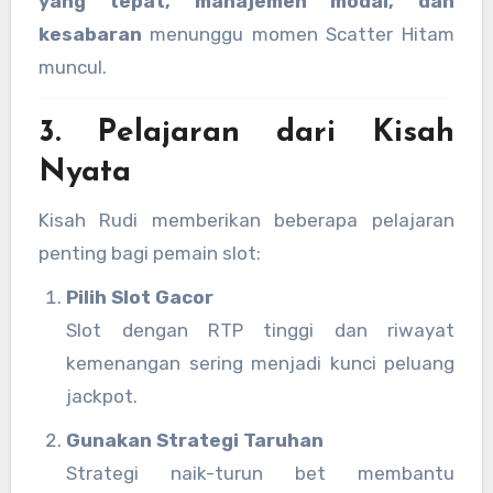
yang tepat, manajemen modal, dan
kesabaran
menunggu momen Scatter Hitam
muncul.
3. Pelajaran dari Kisah
Nyata
Kisah Rudi memberikan beberapa pelajaran
penting bagi pemain slot:
Pilih Slot Gacor
Slot dengan RTP tinggi dan riwayat
kemenangan sering menjadi kunci peluang
jackpot.
Gunakan Strategi Taruhan
Strategi naik-turun bet membantu