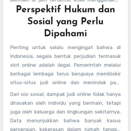
kali. Dalam konteks slot online, kemenangan
Perspektif Hukum dan
ritual tertentu. Padahal, dengan sistem RNG,
yang terjadi secara acak justru membuat
tidak ada satupun faktor tersebut yang benar-
Sosial yang Perlu
pelepasan dopamin lebih kuat karena sifatnya
benar mempengaruhi hasil. Keyakinan akan
yang tidak terduga. Fenomena ini dalam
Dipahami
adanya slot gacor sebenarnya adalah
psikologi dikenal sebagai “variable ratio
manifestasi dari kebutuhan manusia untuk
Penting untuk selalu mengingat bahwa di
reinforcement schedule” — penguatan yang
menemukan pola dan makna di tengah
Indonesia, segala bentuk perjudian termasuk
diberikan secara acak justru paling efektif
keacakan. Kita secara alami tidak nyaman
slot online adalah ilegal. Pemerintah melalui
dalam membentuk kebiasaan.
dengan ketidakpastian, sehingga kita
berbagai lembaga terus berupaya memblokir
cenderung menciptakan pola-pola imajiner
situs-situs judi online dan menindak para
untuk membuat dunia terasa lebih dapat
pelaku maupun bandar. Namun, sifat internet
Dari sisi sosial, dampak judi online tidak hanya
diprediksi dan dikendalikan.
yang lintas batas membuat pemberantasan
dirasakan oleh individu yang bermain, tetapi
judi online menjadi tantangan tersendiri. Situs-
juga oleh keluarga dan lingkungan sekitarnya.
situs yang diblokir dapat dengan mudah
Data menunjukkan bahwa banyak kasus
muncul kembali dengan domain baru, dan
perceraian, kekerasan dalam rumah tangga,