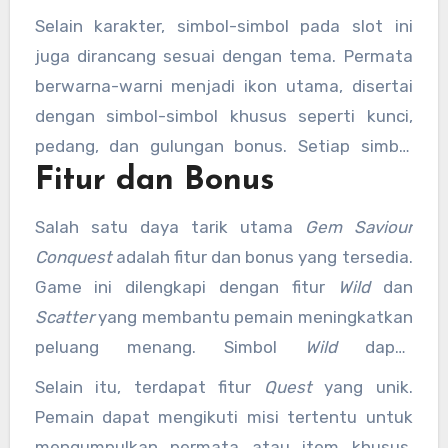
karakter unik, termasuk pahlawan utama yang
Selain karakter, simbol-simbol pada slot ini
berani, musuh yang menakutkan, dan berbagai
juga dirancang sesuai dengan tema. Permata
makhluk ajaib yang membantu atau
berwarna-warni menjadi ikon utama, disertai
menghalangi misi. Setiap karakter memiliki
dengan simbol-simbol khusus seperti kunci,
peran tertentu dalam permainan dan dapat
pedang, dan gulungan bonus. Setiap simbol
mempengaruhi jalannya petualangan serta
Fitur dan Bonus
memiliki nilai berbeda, sehingga pemain perlu
potensi kemenangan.
strategi untuk memaksimalkan kemenangan.
Salah satu daya tarik utama
Gem Saviour
Keberagaman simbol ini membuat permainan
Conquest
adalah fitur dan bonus yang tersedia.
tidak monoton dan selalu menarik untuk
Game ini dilengkapi dengan fitur
Wild
dan
dimainkan.
Scatter
yang membantu pemain meningkatkan
peluang menang. Simbol
Wild
dapat
menggantikan simbol lain untuk membentuk
Selain itu, terdapat fitur
Quest
yang unik.
kombinasi kemenangan, sedangkan simbol
Pemain dapat mengikuti misi tertentu untuk
Scatter
membuka putaran bonus atau free
mengumpulkan permata atau item khusus.