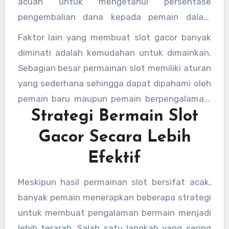
acuan untuk mengetahui persentase
pengembalian dana kepada pemain dalam
jangka panjang. Meskipun demikian, RTP tidak
Faktor lain yang membuat slot gacor banyak
menjamin kemenangan dalam waktu singkat
diminati adalah kemudahan untuk dimainkan.
karena setiap hasil putaran tetap dihasilkan
Sebagian besar permainan slot memiliki aturan
secara acak oleh sistem permainan.
yang sederhana sehingga dapat dipahami oleh
pemain baru maupun pemain berpengalaman.
Strategi Bermain Slot
Cukup menentukan nilai taruhan dan memutar
gulungan, pemain sudah bisa menikmati
Gacor Secara Lebih
seluruh fitur yang tersedia dalam permainan
Efektif
tersebut.
Meskipun hasil permainan slot bersifat acak,
banyak pemain menerapkan beberapa strategi
untuk membuat pengalaman bermain menjadi
lebih terarah. Salah satu langkah yang sering