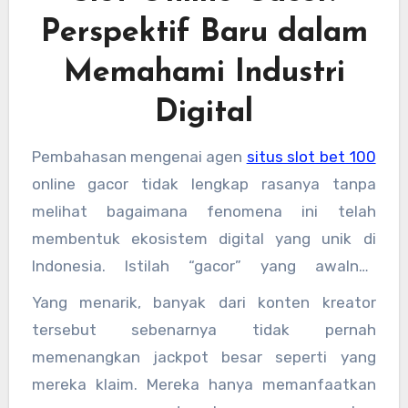
Perspektif Baru dalam
Memahami Industri
Digital
Pembahasan mengenai agen
situs slot bet 100
online gacor tidak lengkap rasanya tanpa
melihat bagaimana fenomena ini telah
membentuk ekosistem digital yang unik di
Indonesia. Istilah “gacor” yang awalnya
mungkin hanya sekadar kode di kalangan
Yang menarik, banyak dari konten kreator
terbatas, kini telah menjadi keyword yang
tersebut sebenarnya tidak pernah
sangat populer di mesin pencarian. Ratusan
memenangkan jackpot besar seperti yang
konten kreator berlomba-lomba membuat
mereka klaim. Mereka hanya memanfaatkan
video ulasan, prediksi, dan tips seputar slot