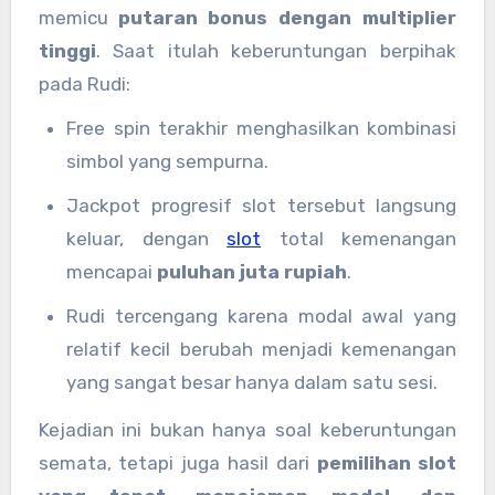
memicu
putaran bonus dengan multiplier
tinggi
. Saat itulah keberuntungan berpihak
pada Rudi:
Free spin terakhir menghasilkan kombinasi
simbol yang sempurna.
Jackpot progresif slot tersebut langsung
keluar, dengan
slot
total kemenangan
mencapai
puluhan juta rupiah
.
Rudi tercengang karena modal awal yang
relatif kecil berubah menjadi kemenangan
yang sangat besar hanya dalam satu sesi.
Kejadian ini bukan hanya soal keberuntungan
semata, tetapi juga hasil dari
pemilihan slot