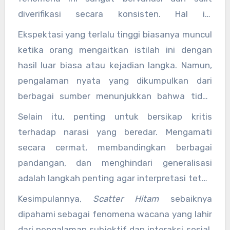
diverifikasi secara konsisten. Hal ini
menunjukkan bahwa pengaruh
Scatter Hitam
Ekspektasi yang terlalu tinggi biasanya muncul
lebih bersifat psikologis dan sosial
ketika orang mengaitkan istilah ini dengan
dibandingkan teknis atau objektif.
hasil luar biasa atau kejadian langka. Namun,
pengalaman nyata yang dikumpulkan dari
berbagai sumber menunjukkan bahwa tidak
ada pola yang dapat diprediksi secara akurat.
Selain itu, penting untuk bersikap kritis
Oleh karena itu, lebih bijak untuk memandang
terhadap narasi yang beredar. Mengamati
Scatter Hitam
sebagai konsep untuk
secara cermat, membandingkan berbagai
memahami pengalaman, bukan sebagai
pandangan, dan menghindari generalisasi
jaminan hasil tertentu.
adalah langkah penting agar interpretasi tetap
seimbang. Dengan cara ini, pembaca dapat
Kesimpulannya,
Scatter Hitam
sebaiknya
menilai fenomena ini secara rasional, tanpa
dipahami sebagai fenomena wacana yang lahir
terjebak pada kepercayaan yang tidak
dari pengalaman subjektif dan interaksi sosial.