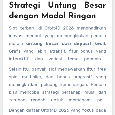
modal awal lebih efektif. Dengan begitu,
Strategi Untung Besar
bahkan pemain dengan modal terbatas pun
dengan Modal Ringan
memiliki kesempatan meraih keuntungan
signifikan.
Slot terbaru di Orbit4D 2026 menghadirkan
inovasi menarik yang memungkinkan pemain
meraih
untung besar dari deposit kecil
.
Grafis yang lebih atraktif, fitur bonus yang
interaktif, dan variasi tema permainan
membuat setiap putaran terasa seru dan
Selain itu, banyak slot menawarkan fitur free
menguntungkan. Beberapa slot memiliki
spin, multiplier, dan bonus progresif yang
sistem volatilitas tinggi, artinya walaupun
meningkatkan peluang kemenangan. Pemain
modal kecil, potensi kemenangan besar tetap
bisa mencoba strategi bertahap, mulai dari
terbuka jika strategi bermain tepat.
taruhan rendah untuk memahami pola
permainan, kemudian meningkatkan taruhan
Dengan daftar Orbit4D 2026 yang fokus pada