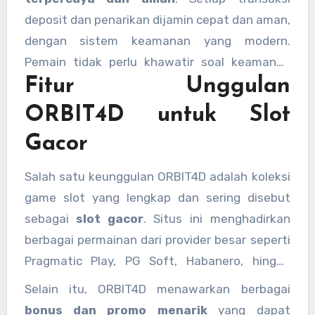
dan fitur permainan yang menarik. Hal ini
deposit dan penarikan dijamin cepat dan aman,
membuat pemain memiliki peluang lebih besar
dengan sistem keamanan yang modern.
untuk meraih
slot gacor maxwin
dalam jangka
Pemain tidak perlu khawatir soal keamanan
panjang, sekaligus menikmati gameplay yang
Fitur Unggulan
data pribadi maupun dana mereka. Layanan
seru dan interaktif.
pelanggan ORBIT4D juga siap 24 jam untuk
ORBIT4D untuk Slot
membantu pemain menyelesaikan masalah
Gacor
atau memberikan panduan bermain,
menjadikan pengalaman bermain lebih nyaman
Salah satu keunggulan ORBIT4D adalah koleksi
dan bebas stres.
game slot yang lengkap dan sering disebut
sebagai
slot gacor
. Situs ini menghadirkan
berbagai permainan dari provider besar seperti
Pragmatic Play, PG Soft, Habanero, hingga
Joker Gaming. Game-game ini terkenal dengan
Selain itu, ORBIT4D menawarkan berbagai
kualitas grafis tinggi, animasi menarik, dan
bonus dan promo menarik
yang dapat