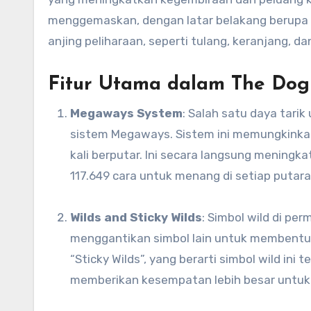
menggemaskan, dengan latar belakang berupa 
anjing peliharaan, seperti tulang, keranjang, d
Fitur Utama dalam The Do
Megaways System
: Salah satu daya tarik
sistem Megaways. Sistem ini memungkinkan
kali berputar. Ini secara langsung meningk
117.649 cara untuk menang di setiap putara
Wilds and Sticky Wilds
: Simbol wild di per
menggantikan simbol lain untuk membentuk
“Sticky Wilds”, yang berarti simbol wild in
memberikan kesempatan lebih besar untu