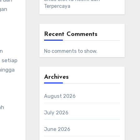
Terpercaya
gan
Recent Comments
n
No comments to show.
 setiap
hingga
Archives
August 2026
ah
July 2026
June 2026