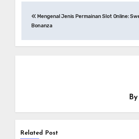
Post
Mengenal Jenis Permainan Slot Online: Sw
navigation
Bonanza
B
Related Post