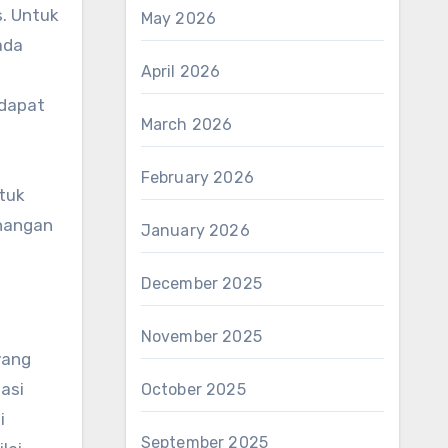
s. Untuk
May 2026
ada
April 2026
 dapat
March 2026
February 2026
tuk
enangan
January 2026
December 2025
November 2025
yang
asi
October 2025
i
September 2025