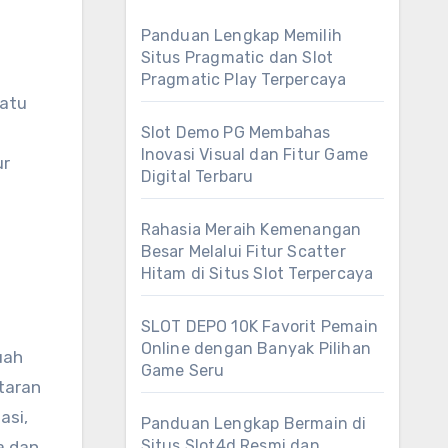
Panduan Lengkap Memilih
Situs Pragmatic dan Slot
Pragmatic Play Terpercaya
satu
Slot Demo PG Membahas
Inovasi Visual dan Fitur Game
ur
Digital Terbaru
Rahasia Meraih Kemenangan
Besar Melalui Fitur Scatter
Hitam di Situs Slot Terpercaya
SLOT DEPO 10K Favorit Pemain
Online dengan Banyak Pilihan
uah
Game Seru
taran
asi,
Panduan Lengkap Bermain di
Situs Slot4d Resmi dan
a dan