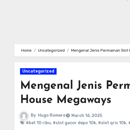
Home
Uncategorized
Mengenal Jenis Permainan Slot
Uncategorized
Mengenal Jenis Perm
House Megaways
By
Hugo Romero
March 16, 2025
#bet 10 ribu
,
#slot gacor depo 10k
,
#slot qris 10k
,