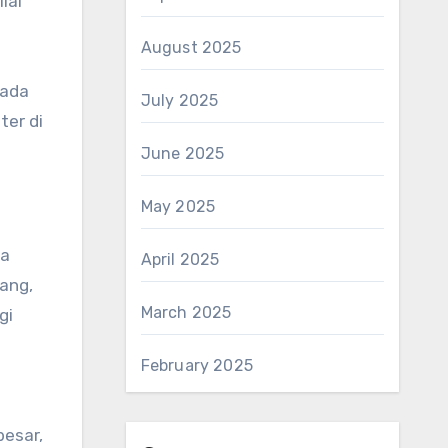
lai
August 2025
pada
July 2025
ter di
June 2025
May 2025
na
April 2025
ang,
March 2025
gi
February 2025
besar,