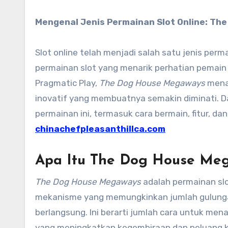
Mengenal Jenis Permainan Slot Online: T
Slot online telah menjadi salah satu jenis perm
permainan slot yang menarik perhatian pemain
Pragmatic Play,
The Dog House Megaways
menaw
inovatif yang membuatnya semakin diminati. Dal
permainan ini, termasuk cara bermain, fitur, da
chinachefpleasanthillca.com
Apa Itu The Dog House Me
The Dog House Megaways
adalah permainan sl
mekanisme yang memungkinkan jumlah gulungan
berlangsung. Ini berarti jumlah cara untuk mena
yang meningkatkan kegembiraan dan peluang ke