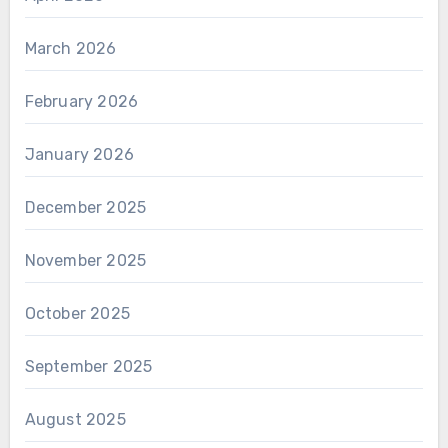
March 2026
February 2026
January 2026
December 2025
November 2025
October 2025
September 2025
August 2025