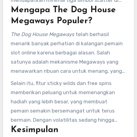
memberi pembayaran lebih kecil.
Mengapa The Dog House
layar.
Megaways Populer?
The Dog House Megaways
telah berhasil
menarik banyak perhatian di kalangan pemain
slot online karena berbagai alasan. Salah
satunya adalah mekanisme Megaways yang
menawarkan ribuan cara untuk menang, yang
membuat setiap putaran menjadi penuh
Selain itu, fitur sticky wilds dan free spins
ketegangan dan potensi kemenangan besar.
memberikan peluang untuk memenangkan
Ditambah lagi dengan grafis yang ceria dan
hadiah yang lebih besar, yang membuat
penuh warna, permainan ini memberikan
pemain semakin bersemangat untuk terus
pengalaman bermain yang menyenangkan dan
bermain. Dengan volatilitas sedang hingga
menghibur.
Kesimpulan
tinggi, permainan ini cocok untuk pemain yang