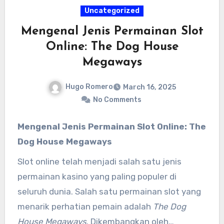
Uncategorized
Mengenal Jenis Permainan Slot
Online: The Dog House
Megaways
Hugo Romero
March 16, 2025
No Comments
Mengenal Jenis Permainan Slot Online: The
Dog House Megaways
Slot online telah menjadi salah satu jenis
permainan kasino yang paling populer di
seluruh dunia. Salah satu permainan slot yang
menarik perhatian pemain adalah
The Dog
House Megaways
. Dikembangkan oleh