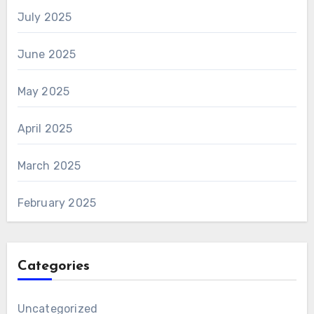
July 2025
June 2025
May 2025
April 2025
March 2025
February 2025
Categories
Uncategorized