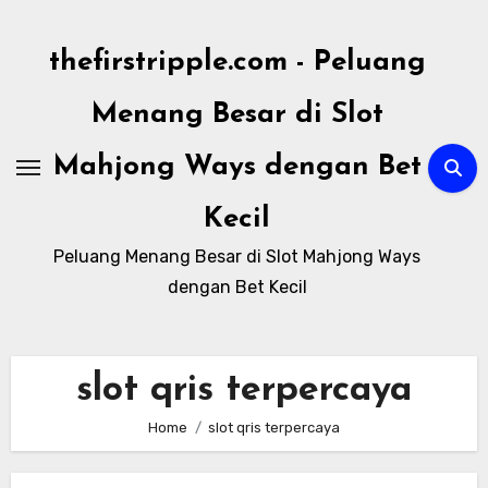
Skip
to
thefirstripple.com - Peluang
content
Menang Besar di Slot
Mahjong Ways dengan Bet
Kecil
Peluang Menang Besar di Slot Mahjong Ways
dengan Bet Kecil
slot qris terpercaya
Home
slot qris terpercaya