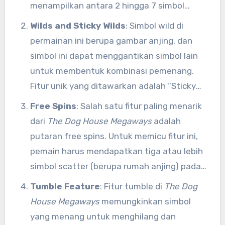
menampilkan antara 2 hingga 7 simbol
berhubungan dengan anjing peliharaan, seperti
setiap kali berputar. Ini secara langsung
tulang, keranjang, dan mainan.
Wilds and Sticky Wilds
: Simbol wild di
meningkatkan jumlah cara untuk menang.
permainan ini berupa gambar anjing, dan
Secara total, terdapat hingga 117.649 cara
simbol ini dapat menggantikan simbol lain
untuk menang di setiap putaran.
untuk membentuk kombinasi pemenang.
Fitur unik yang ditawarkan adalah “Sticky
Wilds”, yang berarti simbol wild ini tetap
Free Spins
: Salah satu fitur paling menarik
berada di posisi mereka selama beberapa
dari
The Dog House Megaways
adalah
putaran, memberikan kesempatan lebih
putaran free spins. Untuk memicu fitur ini,
besar untuk memenangkan hadiah besar.
pemain harus mendapatkan tiga atau lebih
simbol scatter (berupa rumah anjing) pada
gulungan. Pemain kemudian diberikan
Tumble Feature
: Fitur tumble di
The Dog
putaran gratis dengan pengganda
House Megaways
memungkinkan simbol
kemenangan yang dapat meningkatkan
yang menang untuk menghilang dan