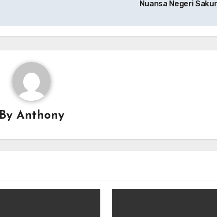
Nuansa Negeri Saku
By
Anthony