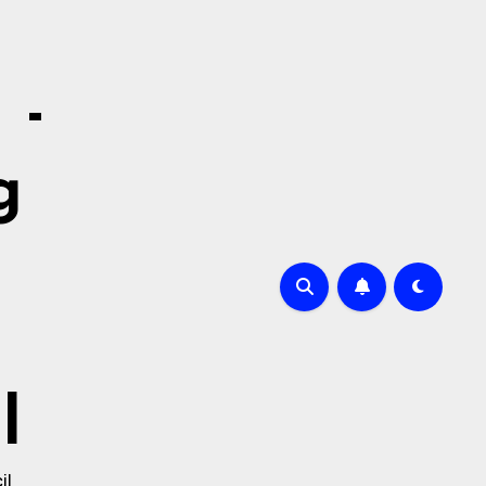
 -
g
l
il