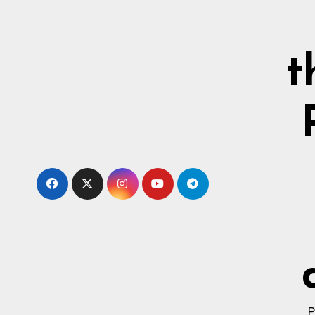
Skip
to
content
t
P