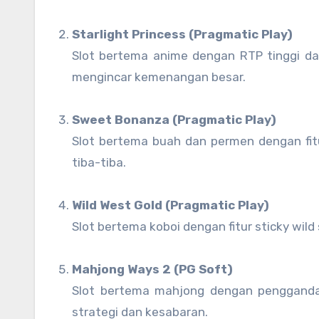
Starlight Princess (Pragmatic Play)
Slot bertema anime dengan RTP tinggi dan
mengincar kemenangan besar.
Sweet Bonanza (Pragmatic Play)
Slot bertema buah dan permen dengan fi
tiba-tiba.
Wild West Gold (Pragmatic Play)
Slot bertema koboi dengan fitur sticky wil
Mahjong Ways 2 (PG Soft)
Slot bertema mahjong dengan pengganda 
strategi dan kesabaran.