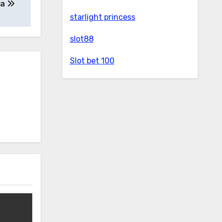
ra
starlight princess
slot88
Slot bet 100