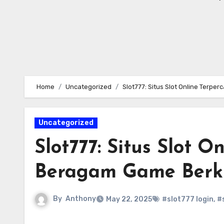
Home
Uncategorized
Slot777: Situs Slot Online Terp
Uncategorized
Slot777: Situs Slot 
Beragam Game Berku
By
Anthony
May 22, 2025
#slot777 login
,
#