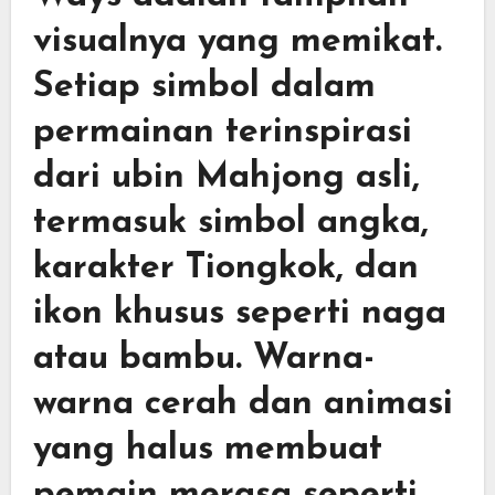
visualnya yang memikat.
Setiap simbol dalam
permainan terinspirasi
dari ubin Mahjong asli,
termasuk simbol angka,
karakter Tiongkok, dan
ikon khusus seperti naga
atau bambu. Warna-
warna cerah dan animasi
yang halus membuat