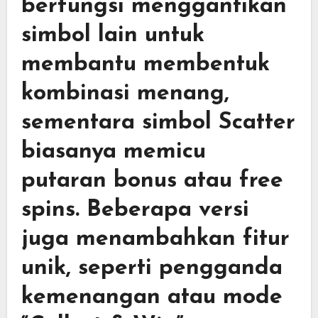
berfungsi menggantikan
simbol lain untuk
membantu membentuk
kombinasi menang,
sementara simbol Scatter
biasanya memicu
putaran bonus atau free
spins. Beberapa versi
juga menambahkan fitur
unik, seperti pengganda
kemenangan atau mode