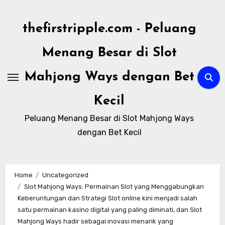
Skip
to
thefirstripple.com - Peluang
content
Menang Besar di Slot
Mahjong Ways dengan Bet
Kecil
Peluang Menang Besar di Slot Mahjong Ways
dengan Bet Kecil
Home
Uncategorized
Slot Mahjong Ways: Permainan Slot yang Menggabungkan
Keberuntungan dan Strategi Slot online kini menjadi salah
satu permainan kasino digital yang paling diminati, dan Slot
Mahjong Ways hadir sebagai inovasi menarik yang