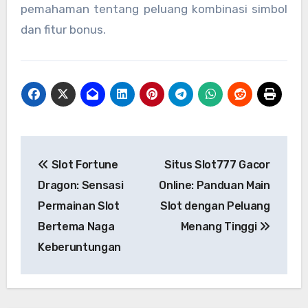
pemahaman tentang peluang kombinasi simbol
dan fitur bonus.
Post
Slot Fortune
Situs Slot777 Gacor
navigation
Dragon: Sensasi
Online: Panduan Main
Permainan Slot
Slot dengan Peluang
Bertema Naga
Menang Tinggi
Keberuntungan