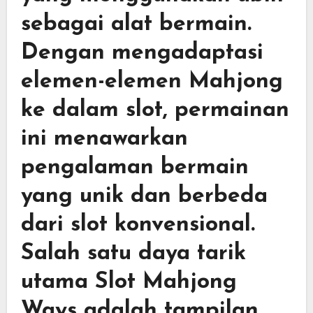
sebagai alat bermain.
Dengan mengadaptasi
elemen-elemen Mahjong
ke dalam slot, permainan
ini menawarkan
pengalaman bermain
yang unik dan berbeda
dari slot konvensional.
Salah satu daya tarik
utama Slot Mahjong
Ways adalah tampilan