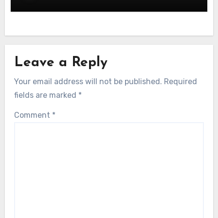
Leave a Reply
Your email address will not be published.
Required
fields are marked
*
Comment
*