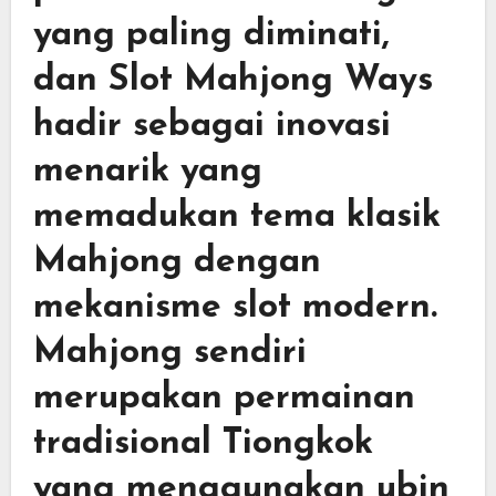
yang paling diminati,
dan Slot Mahjong Ways
hadir sebagai inovasi
menarik yang
memadukan tema klasik
Mahjong dengan
mekanisme slot modern.
Mahjong sendiri
merupakan permainan
tradisional Tiongkok
yang menggunakan ubin