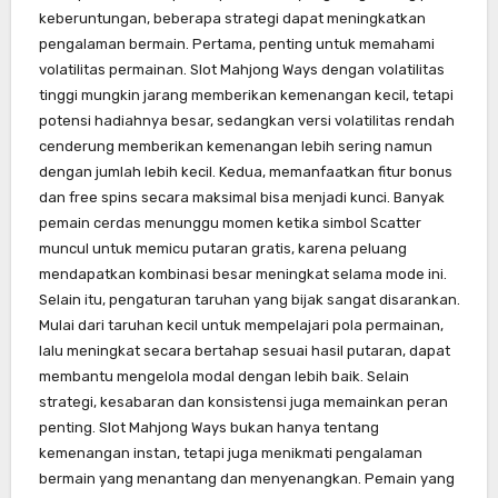
keberuntungan, beberapa strategi dapat meningkatkan
pengalaman bermain. Pertama, penting untuk memahami
volatilitas permainan. Slot Mahjong Ways dengan volatilitas
tinggi mungkin jarang memberikan kemenangan kecil, tetapi
potensi hadiahnya besar, sedangkan versi volatilitas rendah
cenderung memberikan kemenangan lebih sering namun
dengan jumlah lebih kecil. Kedua, memanfaatkan fitur bonus
dan free spins secara maksimal bisa menjadi kunci. Banyak
pemain cerdas menunggu momen ketika simbol Scatter
muncul untuk memicu putaran gratis, karena peluang
mendapatkan kombinasi besar meningkat selama mode ini.
Selain itu, pengaturan taruhan yang bijak sangat disarankan.
Mulai dari taruhan kecil untuk mempelajari pola permainan,
lalu meningkat secara bertahap sesuai hasil putaran, dapat
membantu mengelola modal dengan lebih baik. Selain
strategi, kesabaran dan konsistensi juga memainkan peran
penting. Slot Mahjong Ways bukan hanya tentang
kemenangan instan, tetapi juga menikmati pengalaman
bermain yang menantang dan menyenangkan. Pemain yang