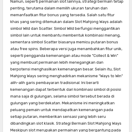
Namun, seperti permainan slot lainnya, strategi bermain tetap
penting, terutama dalam memilih ukuran taruhan dan
memanfaatkan fitur bonus yang tersedia. Salah satu fitur
khas yang sering ditemukan dalam Slot Mahjong Ways adalah
simbol Wild dan Scatter. Simbol Wild berfungsi menggantikan
simbol lain untuk membantu membentuk kombinasi menang,
sementara simbol Scatter biasanya memicu putaran bonus
atau free spins. Beberapa versi juga menambahkan fitur unik,
seperti pengganda kemenangan atau mode “Collect & Win”
yang membuat permainan lebih menegangkan dan
berpotensi menghasilkan kemenangan besar. Selain itu, Slot
Mahjong Ways sering menghadirkan mekanisme “Ways to Win”
alih-alih garis pembayaran tradisional. Ini berarti
kemenangan dapat terbentuk dari kombinasi simbol di posisi
mana saja di gulungan, selama simbol tersebut berada di
gulungan yang berdekatan. Mekanisme ini meningkatkan
peluang pemain untuk mendapatkan kemenangan pada
setiap putaran, memberikan sensasi yang lebih seru
dibandingkan slot klasik. Strategi Bermain Slot Mahjong Ways
Meskipun slot merupakan permainan yang bergantung pada