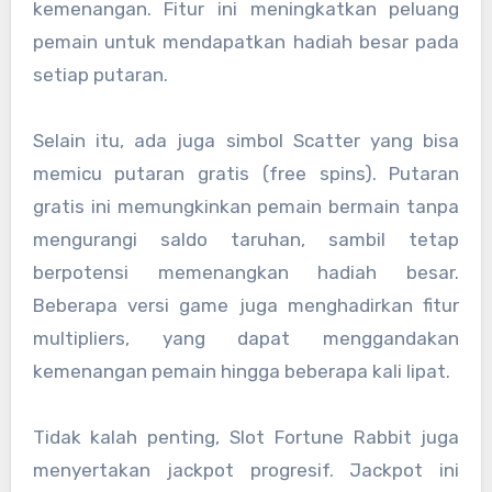
kemenangan. Fitur ini meningkatkan peluang
pemain untuk mendapatkan hadiah besar pada
setiap putaran.
Selain itu, ada juga simbol Scatter yang bisa
memicu putaran gratis (free spins). Putaran
gratis ini memungkinkan pemain bermain tanpa
mengurangi saldo taruhan, sambil tetap
berpotensi memenangkan hadiah besar.
Beberapa versi game juga menghadirkan fitur
multipliers, yang dapat menggandakan
kemenangan pemain hingga beberapa kali lipat.
Tidak kalah penting, Slot Fortune Rabbit juga
menyertakan jackpot progresif. Jackpot ini