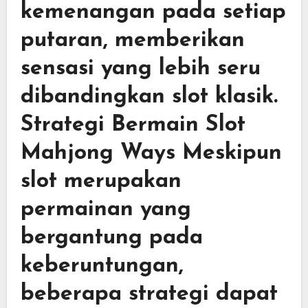
kemenangan pada setiap
putaran, memberikan
sensasi yang lebih seru
dibandingkan slot klasik.
Strategi Bermain Slot
Mahjong Ways Meskipun
slot merupakan
permainan yang
bergantung pada
keberuntungan,
beberapa strategi dapat