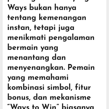
Ways bukan hanya
tentang kemenangan
instan, tetapi juga
menikmati pengalaman
bermain yang
menantang dan
menyenangkan. Pemain
yang memahami
kombinasi simbol, fitur
bonus, dan mekanisme
“Ways to Win” biasanya