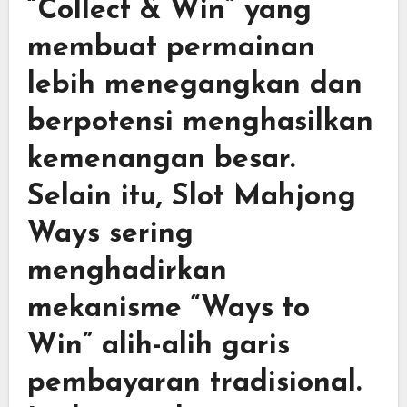
“Collect & Win” yang
membuat permainan
lebih menegangkan dan
berpotensi menghasilkan
kemenangan besar.
Selain itu, Slot Mahjong
Ways sering
menghadirkan
mekanisme “Ways to
Win” alih-alih garis
pembayaran tradisional.