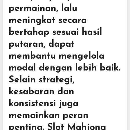
permainan, lalu
meningkat secara
bertahap sesuai hasil
putaran, dapat
membantu mengelola
modal dengan lebih baik.
Selain strategi,
kesabaran dan
konsistensi juga
memainkan peran
penting. Slot Mahjong