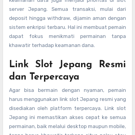
Keamanan data juga menjadi prioritas di slot
server Jepang. Semua transaksi, mulai dari
deposit hingga withdraw, dijamin aman dengan
sistem enkripsi terbaru. Hal ini membuat pemain
dapat fokus menikmati permainan tanpa
khawatir terhadap keamanan dana.
Link Slot Jepang Resmi
dan Terpercaya
Agar bisa bermain dengan nyaman, pemain
harus menggunakan link slot Jepang resmi yang
disediakan oleh platform terpercaya. Link slot
Jepang ini memastikan akses cepat ke semua
permainan, baik melalui desktop maupun mobile,