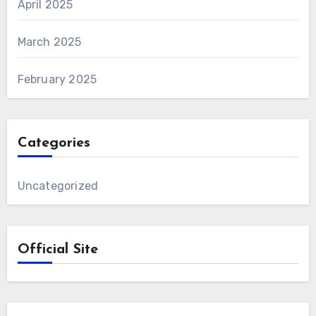
April 2025
March 2025
February 2025
Categories
Uncategorized
Official Site