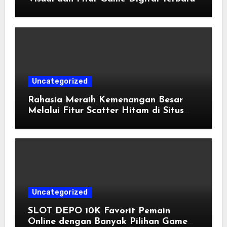
Uncategorized
Rahasia Meraih Kemenangan Besar
Melalui Fitur Scatter Hitam di Situs
Slot Terpercaya
Uncategorized
SLOT DEPO 10K Favorit Pemain
Online dengan Banyak Pilihan Game