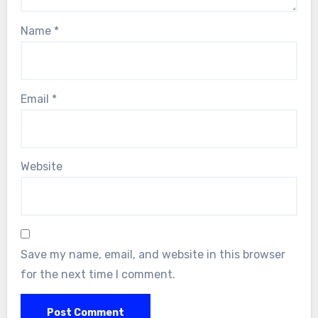
Name
*
Email
*
Website
Save my name, email, and website in this browser
for the next time I comment.