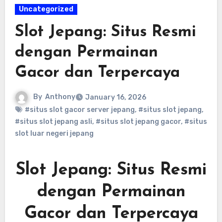
Uncategorized
Slot Jepang: Situs Resmi
dengan Permainan
Gacor dan Terpercaya
By
Anthony
January 16, 2026
#situs slot gacor server jepang
,
#situs slot jepang
,
#situs slot jepang asli
,
#situs slot jepang gacor
,
#situs
slot luar negeri jepang
Slot Jepang: Situs Resmi
dengan Permainan
Gacor dan Terpercaya