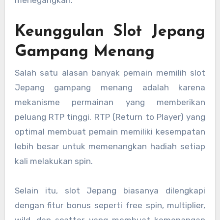
Keunggulan Slot Jepang
Gampang Menang
Salah satu alasan banyak pemain memilih slot
Jepang gampang menang adalah karena
mekanisme permainan yang memberikan
peluang RTP tinggi. RTP (Return to Player) yang
optimal membuat pemain memiliki kesempatan
lebih besar untuk memenangkan hadiah setiap
kali melakukan spin.
Selain itu, slot Jepang biasanya dilengkapi
dengan fitur bonus seperti free spin, multiplier,
wild, dan scatter yang membuat kemenangan