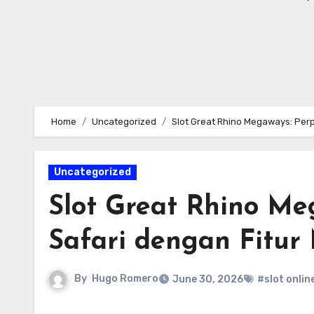
Home
Uncategorized
Slot Great Rhino Megaways: Per
Uncategorized
Slot Great Rhino M
Safari dengan Fitu
By
Hugo Romero
June 30, 2026
#slot onlin