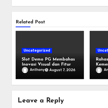
Related Post
Uncategorized
Uncat
Slot Demo PG Membahas
Rahas
Inovasi Visual dan Fitur
Keme
Game Digital Terbaru
Melalu
Anthony
A
August 7, 2026
Hitam
Terpe
Leave a Reply