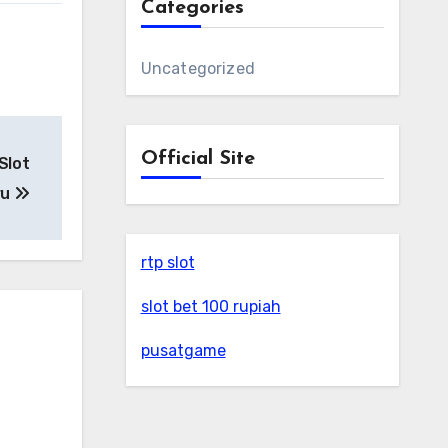
Categories
Uncategorized
Official Site
Slot
ru
rtp slot
slot bet 100 rupiah
pusatgame