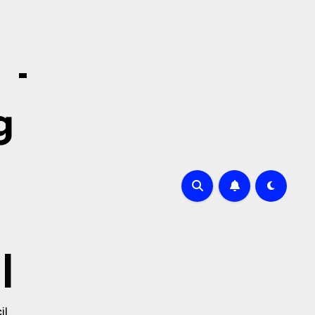
 -
g
l
il