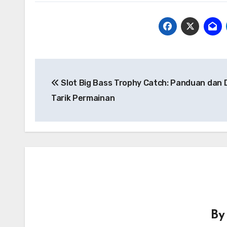
Post
Slot Big Bass Trophy Catch: Panduan dan 
navigation
Tarik Permainan
B