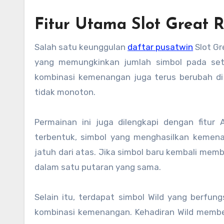
Fitur Utama Slot Great
Salah satu keunggulan
daftar pusatwin
Slot G
yang memungkinkan jumlah simbol pada set
kombinasi kemenangan juga terus berubah di 
tidak monoton.
Permainan ini juga dilengkapi dengan fitur
terbentuk, simbol yang menghasilkan kemena
jatuh dari atas. Jika simbol baru kembali mem
dalam satu putaran yang sama.
Selain itu, terdapat simbol Wild yang berf
kombinasi kemenangan. Kehadiran Wild membe