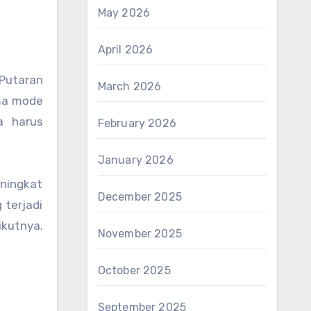
May 2026
April 2026
 Putaran
March 2026
ama mode
a harus
February 2026
January 2026
ningkat
December 2025
terjadi
ikutnya.
November 2025
October 2025
September 2025