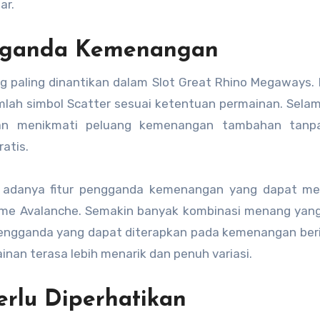
ar.
ngganda Kemenangan
ng paling dinantikan dalam Slot Great Rhino Megaways.
mlah simbol Scatter sesuai ketentuan permainan. Sel
atan menikmati peluang kemenangan tambahan tanp
atis.
ah adanya fitur pengganda kemenangan yang dapat me
me Avalanche. Semakin banyak kombinasi menang yang 
 pengganda yang dapat diterapkan pada kemenangan ber
nan terasa lebih menarik dan penuh variasi.
erlu Diperhatikan