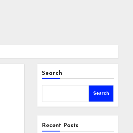
Search
a
Search
Recent Posts