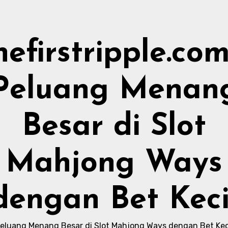
hefirstripple.com
Peluang Menan
Besar di Slot
Mahjong Ways
dengan Bet Keci
eluang Menang Besar di Slot Mahjong Ways dengan Bet Kec