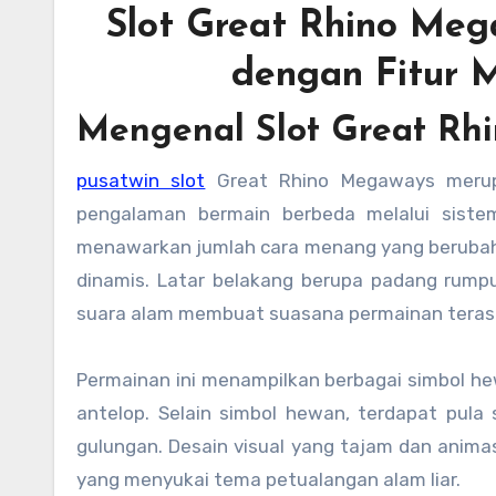
Slot Great Rhino Meg
dengan Fitur 
Mengenal Slot Great Rh
pusatwin slot
Great Rhino Megaways merupa
pengalaman bermain berbeda melalui siste
menawarkan jumlah cara menang yang berubah 
dinamis. Latar belakang berupa padang rumpu
suara alam membuat suasana permainan terasa 
Permainan ini menampilkan berbagai simbol hewa
antelop. Selain simbol hewan, terdapat pula
gulungan. Desain visual yang tajam dan anima
yang menyukai tema petualangan alam liar.