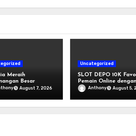
egorized
Uncategorized
ia Meraih
SLOT DEPO 10K Favor
nangan Besar
Pemain Online denga
i Fitur Scatter
Banyak Pilihan Game 
nthony
Anthony
August 7, 2026
August 5, 
 di Situs Slot
rcaya