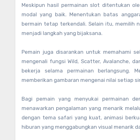
Meskipun hasil permainan slot ditentukan o
modal yang baik. Menentukan batas angga
bermain tetap terkendali. Selain itu, memili
menjadi langkah yang bijaksana.
Pemain juga disarankan untuk memahami sel
mengenali fungsi Wild, Scatter, Avalanche, 
bekerja selama permainan berlangsung. 
memberikan gambaran mengenai nilai setiap s
Bagi pemain yang menyukai permainan deng
menawarkan pengalaman yang menarik melalui
dengan tema safari yang kuat, animasi berkua
hiburan yang menggabungkan visual menarik d