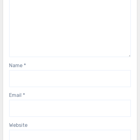
Name
*
Email
*
Website