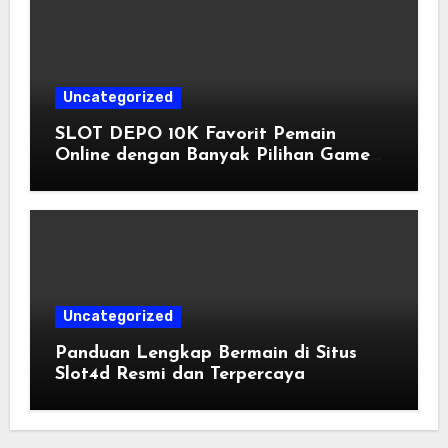
Uncategorized
SLOT DEPO 10K Favorit Pemain
Online dengan Banyak Pilihan Game
Seru
Uncategorized
Panduan Lengkap Bermain di Situs
Slot4d Resmi dan Terpercaya