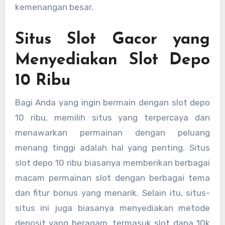
kemenangan besar.
Situs Slot Gacor yang
Menyediakan Slot Depo
10 Ribu
Bagi Anda yang ingin bermain dengan slot depo
10 ribu, memilih situs yang terpercaya dan
menawarkan permainan dengan peluang
menang tinggi adalah hal yang penting. Situs
slot depo 10 ribu biasanya memberikan berbagai
macam permainan slot dengan berbagai tema
dan fitur bonus yang menarik. Selain itu, situs-
situs ini juga biasanya menyediakan metode
deposit yang beragam, termasuk slot dana 10k