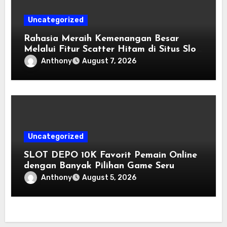
Uncategorized
Rahasia Meraih Kemenangan Besar
Melalui Fitur Scatter Hitam di Situs Slot
Terpercaya
Anthony
August 7, 2026
Uncategorized
SLOT DEPO 10K Favorit Pemain Online
dengan Banyak Pilihan Game Seru
Anthony
August 5, 2026