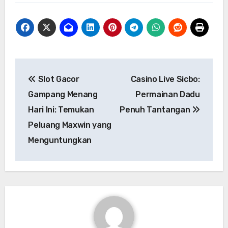
Post
Slot Gacor
Casino Live Sicbo:
navigation
Gampang Menang
Permainan Dadu
Hari Ini: Temukan
Penuh Tantangan
Peluang Maxwin yang
Menguntungkan