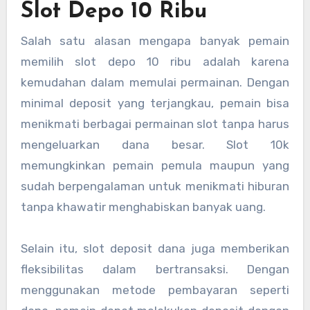
Slot Depo 10 Ribu
Salah satu alasan mengapa banyak pemain
memilih slot depo 10 ribu adalah karena
kemudahan dalam memulai permainan. Dengan
minimal deposit yang terjangkau, pemain bisa
menikmati berbagai permainan slot tanpa harus
mengeluarkan dana besar. Slot 10k
memungkinkan pemain pemula maupun yang
sudah berpengalaman untuk menikmati hiburan
tanpa khawatir menghabiskan banyak uang.
Selain itu, slot deposit dana juga memberikan
fleksibilitas dalam bertransaksi. Dengan
menggunakan metode pembayaran seperti