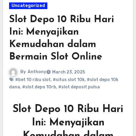
Uncategorized
Slot Depo 10 Ribu Hari
Ini: Menyajikan
Kemudahan dalam
Bermain Slot Online
By
Anthony
March 23, 2025
#bet 10 ribu slot
,
#situs slot 10k
,
#slot depo 10k
dana
,
#slot depo 10rb
,
#slot deposit pulsa
Slot Depo 10 Ribu Hari
Ini: Menyajikan