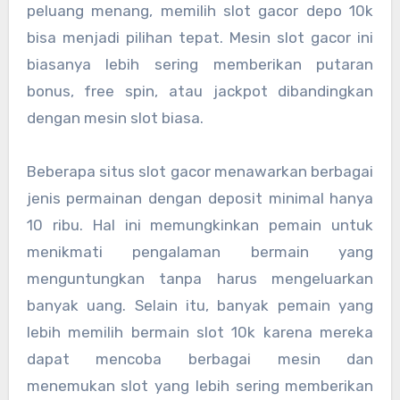
peluang menang, memilih slot gacor depo 10k
bisa menjadi pilihan tepat. Mesin slot gacor ini
biasanya lebih sering memberikan putaran
bonus, free spin, atau jackpot dibandingkan
dengan mesin slot biasa.
Beberapa situs slot gacor menawarkan berbagai
jenis permainan dengan deposit minimal hanya
10 ribu. Hal ini memungkinkan pemain untuk
menikmati pengalaman bermain yang
menguntungkan tanpa harus mengeluarkan
banyak uang. Selain itu, banyak pemain yang
lebih memilih bermain slot 10k karena mereka
dapat mencoba berbagai mesin dan
menemukan slot yang lebih sering memberikan