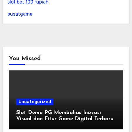
slot bet 100 rupiah
pusatgame
You Missed
Uncategorized
Slot Demo PG Membahas Inovasi
Visual dan Fitur Game Digital Terbaru