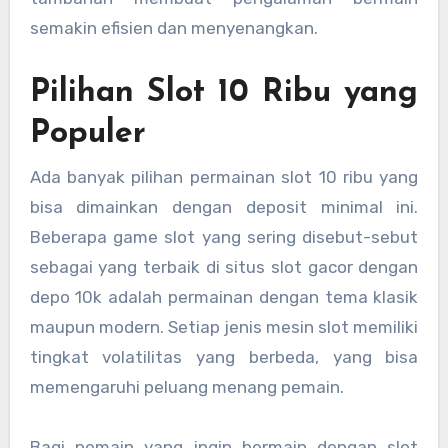
semakin efisien dan menyenangkan.
Pilihan Slot 10 Ribu yang
Populer
Ada banyak pilihan permainan slot 10 ribu yang
bisa dimainkan dengan deposit minimal ini.
Beberapa game slot yang sering disebut-sebut
sebagai yang terbaik di situs slot gacor dengan
depo 10k adalah permainan dengan tema klasik
maupun modern. Setiap jenis mesin slot memiliki
tingkat volatilitas yang berbeda, yang bisa
memengaruhi peluang menang pemain.
Bagi pemain yang ingin bermain dengan slot