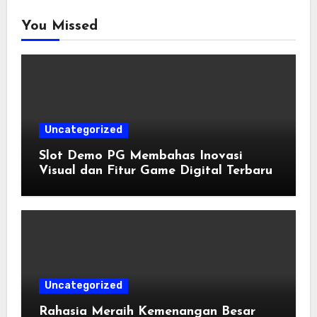
You Missed
Uncategorized
Slot Demo PG Membahas Inovasi
Visual dan Fitur Game Digital Terbaru
Uncategorized
Rahasia Meraih Kemenangan Besar