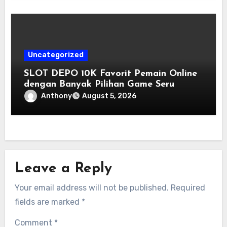
Uncategorized
SLOT DEPO 10K Favorit Pemain Online
dengan Banyak Pilihan Game Seru
Anthony
August 5, 2026
Leave a Reply
Your email address will not be published.
Required
fields are marked
*
Comment
*