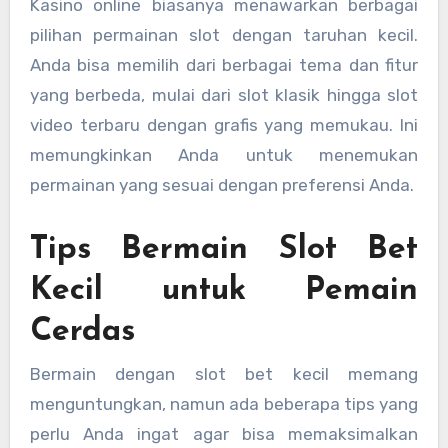
Kasino online biasanya menawarkan berbagai
pilihan permainan slot dengan taruhan kecil.
Anda bisa memilih dari berbagai tema dan fitur
yang berbeda, mulai dari slot klasik hingga slot
video terbaru dengan grafis yang memukau. Ini
memungkinkan Anda untuk menemukan
permainan yang sesuai dengan preferensi Anda.
Tips Bermain Slot Bet
Kecil untuk Pemain
Cerdas
Bermain dengan slot bet kecil memang
menguntungkan, namun ada beberapa tips yang
perlu Anda ingat agar bisa memaksimalkan