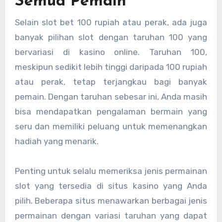
Semua Pemain
Selain slot bet 100 rupiah atau perak, ada juga
banyak pilihan slot dengan taruhan 100 yang
bervariasi di kasino online. Taruhan 100,
meskipun sedikit lebih tinggi daripada 100 rupiah
atau perak, tetap terjangkau bagi banyak
pemain. Dengan taruhan sebesar ini, Anda masih
bisa mendapatkan pengalaman bermain yang
seru dan memiliki peluang untuk memenangkan
hadiah yang menarik.
Penting untuk selalu memeriksa jenis permainan
slot yang tersedia di situs kasino yang Anda
pilih. Beberapa situs menawarkan berbagai jenis
permainan dengan variasi taruhan yang dapat