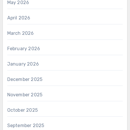
May 2026
April 2026
March 2026
February 2026
January 2026
December 2025
November 2025
October 2025
September 2025