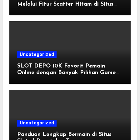
Melalui Fitur Scatter Hitam di Situs
Slot Terpercaya
Uncategorized
SLOT DEPO 10K Favorit Pemain
Online dengan Banyak Pilihan Game
Seru
Uncategorized
Panduan Lengkap Bermain di Situs