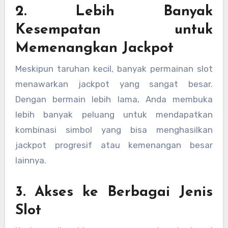
2. Lebih Banyak
Kesempatan untuk
Memenangkan Jackpot
Meskipun taruhan kecil, banyak permainan slot
menawarkan jackpot yang sangat besar.
Dengan bermain lebih lama, Anda membuka
lebih banyak peluang untuk mendapatkan
kombinasi simbol yang bisa menghasilkan
jackpot progresif atau kemenangan besar
lainnya.
3. Akses ke Berbagai Jenis
Slot