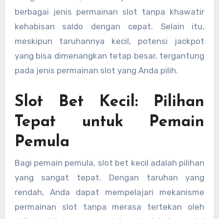
berbagai jenis permainan slot tanpa khawatir
kehabisan saldo dengan cepat. Selain itu,
meskipun taruhannya kecil, potensi jackpot
yang bisa dimenangkan tetap besar, tergantung
pada jenis permainan slot yang Anda pilih.
Slot Bet Kecil: Pilihan
Tepat untuk Pemain
Pemula
Bagi pemain pemula, slot bet kecil adalah pilihan
yang sangat tepat. Dengan taruhan yang
rendah, Anda dapat mempelajari mekanisme
permainan slot tanpa merasa tertekan oleh