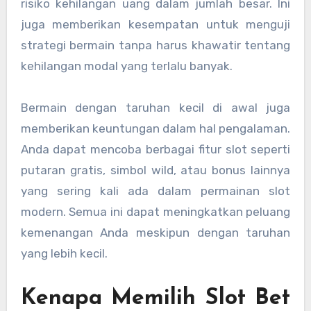
risiko kehilangan uang dalam jumlah besar. Ini
juga memberikan kesempatan untuk menguji
strategi bermain tanpa harus khawatir tentang
kehilangan modal yang terlalu banyak.
Bermain dengan taruhan kecil di awal juga
memberikan keuntungan dalam hal pengalaman.
Anda dapat mencoba berbagai fitur slot seperti
putaran gratis, simbol wild, atau bonus lainnya
yang sering kali ada dalam permainan slot
modern. Semua ini dapat meningkatkan peluang
kemenangan Anda meskipun dengan taruhan
yang lebih kecil.
Kenapa Memilih Slot Bet