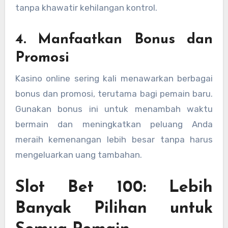
tanpa khawatir kehilangan kontrol.
4. Manfaatkan Bonus dan
Promosi
Kasino online sering kali menawarkan berbagai
bonus dan promosi, terutama bagi pemain baru.
Gunakan bonus ini untuk menambah waktu
bermain dan meningkatkan peluang Anda
meraih kemenangan lebih besar tanpa harus
mengeluarkan uang tambahan.
Slot Bet 100: Lebih
Banyak Pilihan untuk