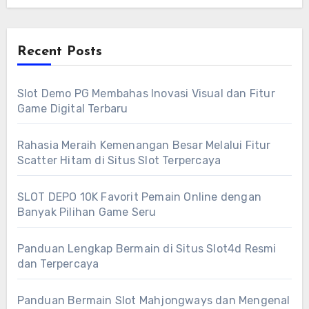
Recent Posts
Slot Demo PG Membahas Inovasi Visual dan Fitur
Game Digital Terbaru
Rahasia Meraih Kemenangan Besar Melalui Fitur
Scatter Hitam di Situs Slot Terpercaya
SLOT DEPO 10K Favorit Pemain Online dengan
Banyak Pilihan Game Seru
Panduan Lengkap Bermain di Situs Slot4d Resmi
dan Terpercaya
Panduan Bermain Slot Mahjongways dan Mengenal