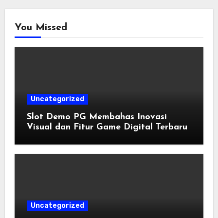
You Missed
Uncategorized
Slot Demo PG Membahas Inovasi
Visual dan Fitur Game Digital Terbaru
Uncategorized