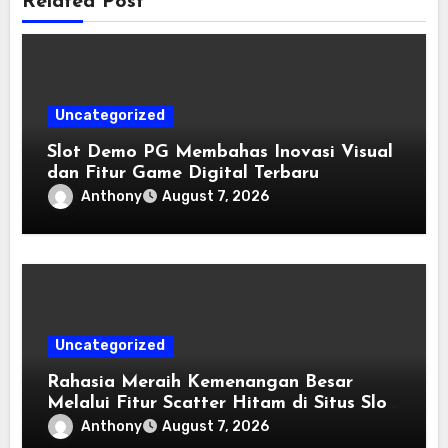
Related Post
Uncategorized
Slot Demo PG Membahas Inovasi Visual
dan Fitur Game Digital Terbaru
Anthony
August 7, 2026
Uncategorized
Rahasia Meraih Kemenangan Besar
Melalui Fitur Scatter Hitam di Situs Slot
Terpercaya
Anthony
August 7, 2026