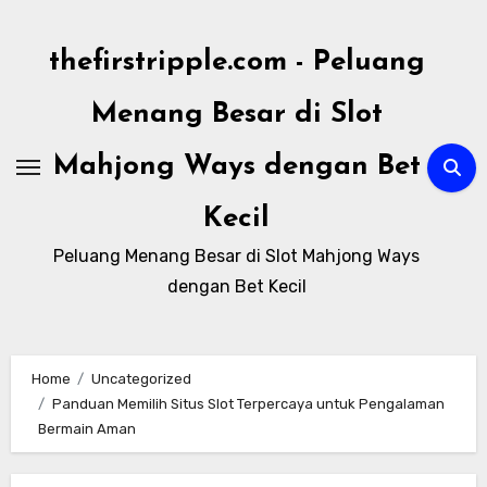
Skip
to
thefirstripple.com - Peluang
content
Menang Besar di Slot
Mahjong Ways dengan Bet
Kecil
Peluang Menang Besar di Slot Mahjong Ways
dengan Bet Kecil
Home
Uncategorized
Panduan Memilih Situs Slot Terpercaya untuk Pengalaman
Bermain Aman