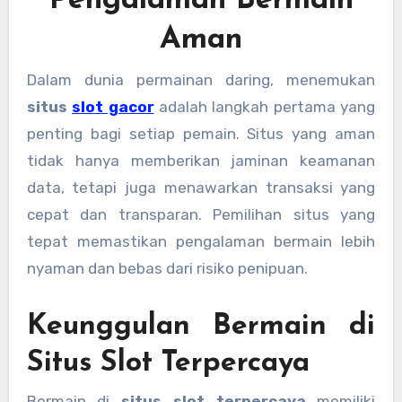
Pengalaman Bermain
Aman
Dalam dunia permainan daring, menemukan
situs
slot gacor
adalah langkah pertama yang
penting bagi setiap pemain. Situs yang aman
tidak hanya memberikan jaminan keamanan
data, tetapi juga menawarkan transaksi yang
cepat dan transparan. Pemilihan situs yang
tepat memastikan pengalaman bermain lebih
nyaman dan bebas dari risiko penipuan.
Keunggulan Bermain di
Situs Slot Terpercaya
Bermain di
situs slot terpercaya
memiliki