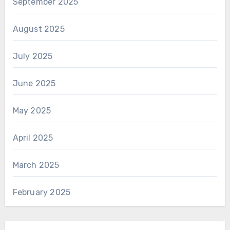
September 2025
August 2025
July 2025
June 2025
May 2025
April 2025
March 2025
February 2025