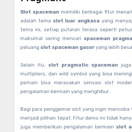
Slot spaceman
memiliki berbagai fitur mena
adalah tema
slot luar angkasa
yang menyaji
tema ini, setiap putaran terasa seperti petu
maksimal sering mencari
spaceman pragma
peluang
slot spaceman gacor
yang lebih besa
Selain itu,
slot pragmatic spaceman
juga 
multipliers, dan wild symbol yang bisa men
pemain bisa merasakan sensasi slot mode
pengalaman bermain yang menghibur.
Bagi para penggemar slot yang ingin mencoba t
menjadi pilihan tepat. Fitur demo ini tidak h
juga memberikan pengalaman bermain
slot 