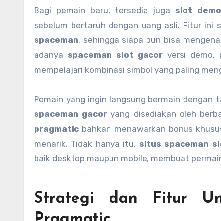
Bagi pemain baru, tersedia juga
slot dem
sebelum bertaruh dengan uang asli. Fitur ini 
spaceman
, sehingga siapa pun bisa mengena
adanya
spaceman slot gacor
versi demo, 
mempelajari kombinasi simbol yang paling me
Pemain yang ingin langsung bermain dengan
spaceman gacor
yang disediakan oleh berb
pragmatic
bahkan menawarkan bonus khusus 
menarik. Tidak hanya itu,
situs spaceman sl
baik desktop maupun mobile, membuat perma
Strategi dan Fitur U
Pragmatic