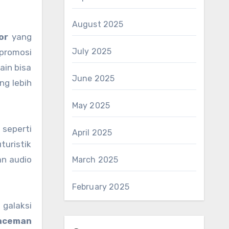
August 2025
or
yang
July 2025
promosi
in bisa
June 2025
g lebih
May 2025
seperti
April 2025
turistik
an audio
March 2025
February 2025
galaksi
aceman