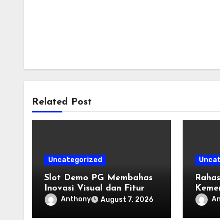
Related Post
Uncategorized
Uncat
Slot Demo PG Membahas
Rahas
Inovasi Visual dan Fitur
Keme
Game Digital Terbaru
Melalu
Anthony
A
August 7, 2026
Hitam
Terpe