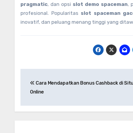
pragmatic
, dan opsi
slot demo spaceman
, 
profesional. Popularitas
slot spaceman gac
inovatif, dan peluang menang tinggi yang dita
Post
Cara Mendapatkan Bonus Cashback di Situ
navigation
Online