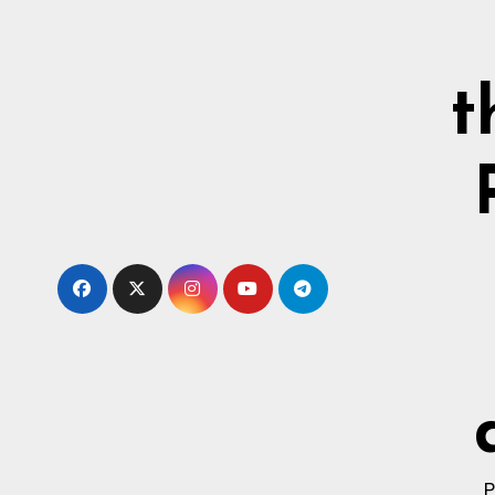
Skip
to
content
t
P