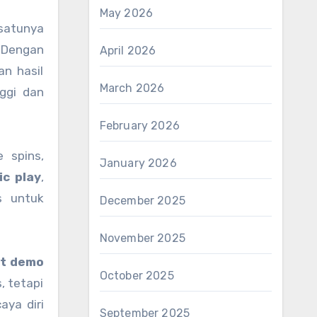
May 2026
 satunya
 Dengan
April 2026
an hasil
March 2026
nggi dan
February 2026
 spins,
January 2026
c play
,
s untuk
December 2025
November 2025
ot demo
October 2025
, tetapi
aya diri
September 2025