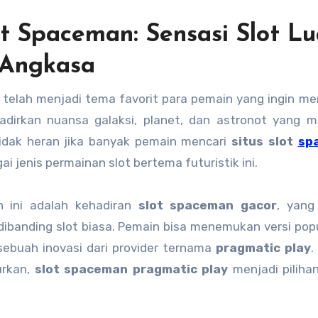
t Spaceman: Sensasi Slot Lu
Angkasa
telah menjadi tema favorit para pemain yang ingin m
adirkan nuansa galaksi, planet, dan astronot yang 
Tidak heran jika banyak pemain mencari
situs slot
sp
 jenis permainan slot bertema futuristik ini.
n ini adalah kehadiran
slot spaceman gacor
, yang
ibanding slot biasa. Pemain bisa menemukan versi popu
 sebuah inovasi dari provider ternama
pragmatic play
.
urkan,
slot spaceman pragmatic play
menjadi piliha