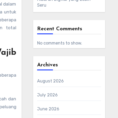
al dalam
Seru
ja untuk
beberapa
n total
Recent Comments
No comments to show.
ajib
Archives
eberapa
August 2026
July 2026
peluang
June 2026