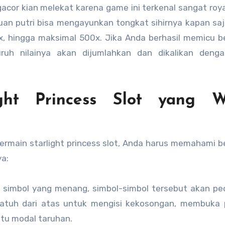
s gacor kian melekat karena game ini terkenal sangat roy
tuan putri bisa mengayunkan tongkat sihirnya kapan sa
0x, hingga maksimal 500x. Jika Anda berhasil memicu 
uruh nilainya akan dijumlahkan dan dikalikan denga
ight Princess Slot yang W
main starlight princess slot, Anda harus memahami b
ya:
jatuh dari atas untuk mengisi kekosongan, membuka 
atu modal taruhan.