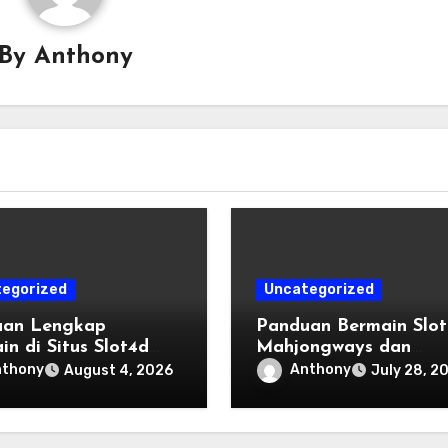
By
Anthony
egorized
Uncategorized
uan Lengkap
Panduan Bermain Slot
in di Situs Slot4d
Mahjongways dan
 dan Terpercaya
Mengenal Fitur Scatte
nthony
Anthony
August 4, 2026
July 28, 2
Hitam Tergacor