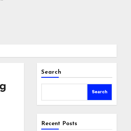
Search
ng
Search
Recent Posts