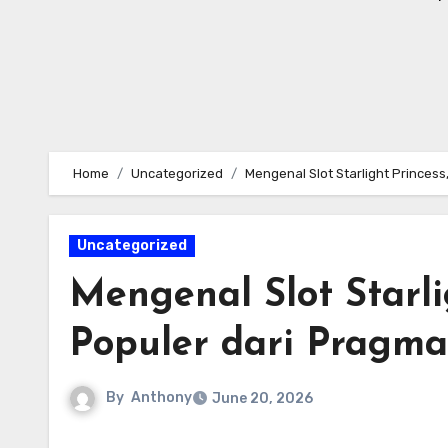
Home
Uncategorized
Mengenal Slot Starlight Princess
Uncategorized
Mengenal Slot Starli
Populer dari Pragma
By
Anthony
June 20, 2026