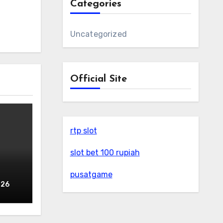
Categories
Uncategorized
Official Site
rtp slot
slot bet 100 rupiah
pusatgame
r
026