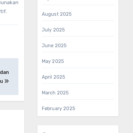
Gunakan
if.
August 2025
July 2025
June 2025
May 2025
 dan
April 2025
ru
March 2025
February 2025