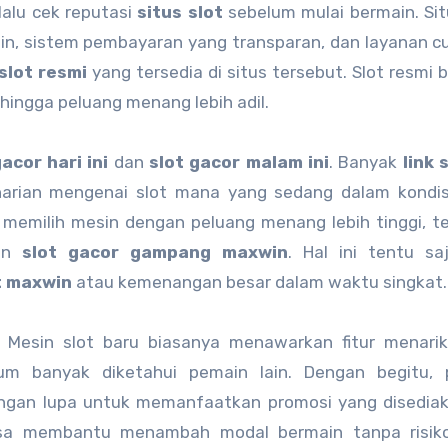
lalu cek reputasi
situs slot
sebelum mulai bermain. Si
main, sistem pembayaran yang transparan, dan layanan 
slot resmi
yang tersedia di situs tersebut. Slot resmi 
ehingga peluang menang lebih adil.
gacor hari ini
dan
slot gacor malam ini
. Banyak
link 
rian mengenai slot mana yang sedang dalam kondisi
t memilih mesin dengan peluang menang lebih tinggi, 
an
slot gacor gampang maxwin
. Hal ini tentu sa
t maxwin
atau kemenangan besar dalam waktu singkat.
. Mesin slot baru biasanya menawarkan fitur menarik
lum banyak diketahui pemain lain. Dengan begitu, 
ngan lupa untuk memanfaatkan promosi yang disediak
sa membantu menambah modal bermain tanpa risiko