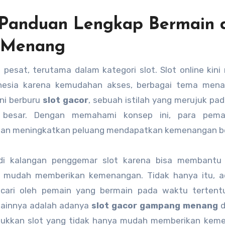
: Panduan Lengkap Bermain 
Menang
onesia karena kemudahan akses, berbagai tema menar
ni berburu
slot gacor
, sebuah istilah yang merujuk pa
h besar. Dengan memahami konsep ini, para pema
an meningkatkan peluang mendapatkan kemenangan be
di kalangan penggemar slot karena bisa membantu
mudah memberikan kemenangan. Tidak hanya itu, a
icari oleh pemain yang bermain pada waktu tertent
ainnya adalah adanya
slot gacor gampang menang
d
unjukkan slot yang tidak hanya mudah memberikan kem