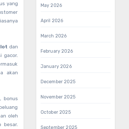
tus yang
May 2026
customer
biasanya
April 2026
March 2026
slot
dan
February 2026
 gacor.
termasuk
January 2026
ja akan
December 2025
November 2025
, bonus
peluang
October 2025
an oleh
 besar.
September 2025