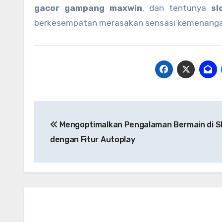
gacor gampang maxwin
, dan tentunya
sl
berkesempatan merasakan sensasi kemenangan b
Post
Mengoptimalkan Pengalaman Bermain di S
navigation
dengan Fitur Autoplay