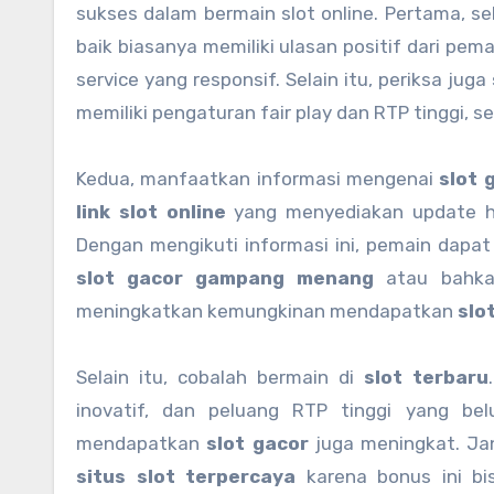
sukses dalam bermain slot online. Pertama, se
baik biasanya memiliki ulasan positif dari pe
service yang responsif. Selain itu, periksa juga
memiliki pengaturan fair play dan RTP tinggi, s
Kedua, manfaatkan informasi mengenai
slot 
link slot online
yang menyediakan update ha
Dengan mengikuti informasi ini, pemain dapa
slot gacor gampang menang
atau bahk
meningkatkan kemungkinan mendapatkan
slo
Selain itu, cobalah bermain di
slot terbaru
inovatif, dan peluang RTP tinggi yang be
mendapatkan
slot gacor
juga meningkat. Ja
situs slot terpercaya
karena bonus ini bi