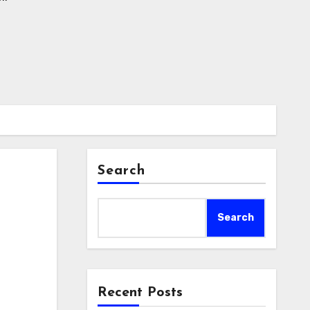
Search
Search
Recent Posts