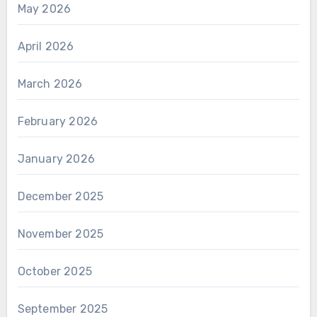
May 2026
April 2026
March 2026
February 2026
January 2026
December 2025
November 2025
October 2025
September 2025