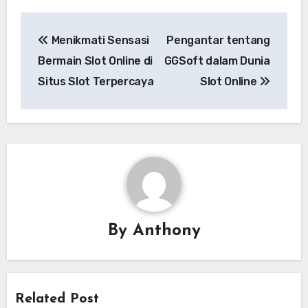
Post
Menikmati Sensasi
Pengantar tentang
navigation
Bermain Slot Online di
GGSoft dalam Dunia
Situs Slot Terpercaya
Slot Online
By
Anthony
Related Post