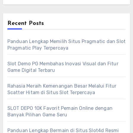
Recent Posts
Panduan Lengkap Memilih Situs Pragmatic dan Slot
Pragmatic Play Terpercaya
Slot Demo PG Membahas Inovasi Visual dan Fitur
Game Digital Terbaru
Rahasia Meraih Kemenangan Besar Melalui Fitur
Scatter Hitam di Situs Slot Terpercaya
SLOT DEPO 10K Favorit Pemain Online dengan
Banyak Pilihan Game Seru
Panduan Lengkap Bermain di Situs Slot4d Resmi