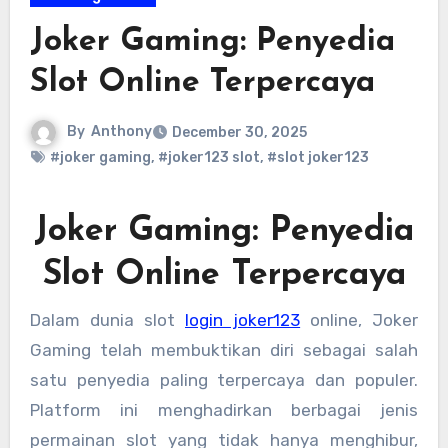
Joker Gaming: Penyedia
Slot Online Terpercaya
By
Anthony
December 30, 2025
#joker gaming
,
#joker123 slot
,
#slot joker123
Joker Gaming: Penyedia
Slot Online Terpercaya
Dalam dunia slot
login joker123
online, Joker
Gaming telah membuktikan diri sebagai salah
satu penyedia paling terpercaya dan populer.
Platform ini menghadirkan berbagai jenis
permainan slot yang tidak hanya menghibur,