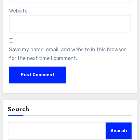
Website
Save my name, email, and website in this browser
for the next time I comment.
Search
Search