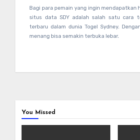
Bagi para pemain yang ingin mendapatkan 
situs data SDY adalah salah satu cara 
terbaru dalam dunia Togel Sydney. Denga
menang bisa semakin terbuka lebar.
You Missed