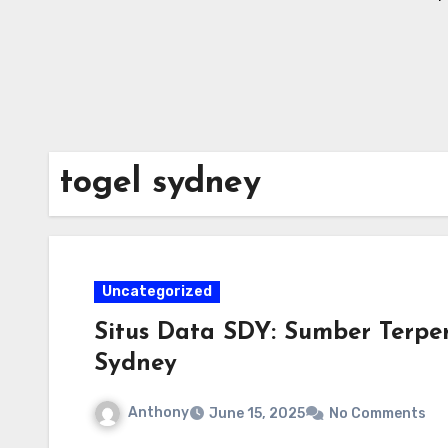
togel sydney
Uncategorized
Situs Data SDY: Sumber Terpe
Sydney
Anthony
June 15, 2025
No Comments