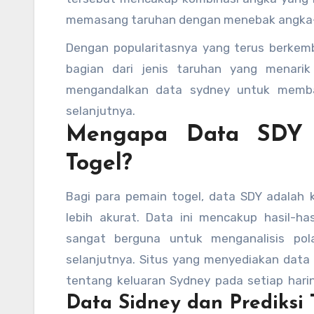
memasang taruhan dengan menebak angka-
Dengan popularitasnya yang terus berkemb
bagian dari jenis taruhan yang menari
mengandalkan data sydney untuk memba
selanjutnya.
Mengapa Data SDY 
Togel?
Bagi para pemain togel, data SDY adalah
lebih akurat. Data ini mencakup hasil-ha
sangat berguna untuk menganalisis po
selanjutnya. Situs yang menyediakan data 
tentang keluaran Sydney pada setiap hari
Data Sidney dan Prediksi
merancang strategi atau prediksi togel Syd