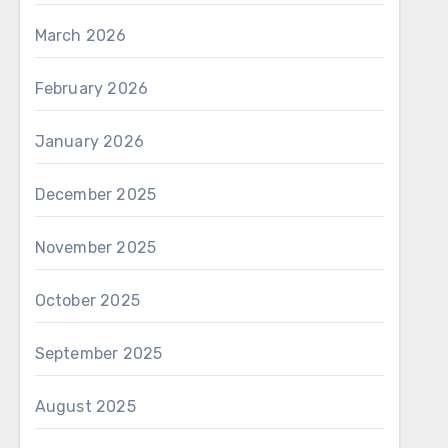
March 2026
February 2026
January 2026
December 2025
November 2025
October 2025
September 2025
August 2025