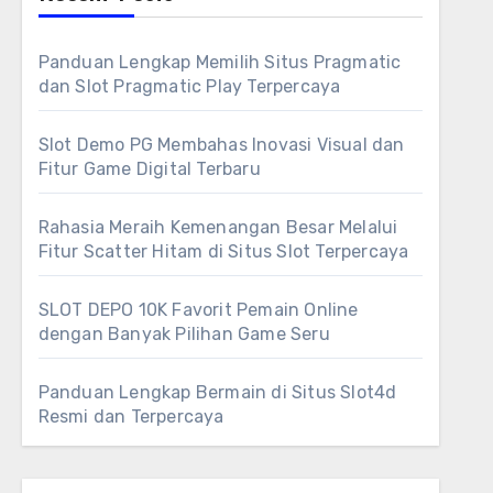
Panduan Lengkap Memilih Situs Pragmatic
dan Slot Pragmatic Play Terpercaya
Slot Demo PG Membahas Inovasi Visual dan
Fitur Game Digital Terbaru
Rahasia Meraih Kemenangan Besar Melalui
Fitur Scatter Hitam di Situs Slot Terpercaya
SLOT DEPO 10K Favorit Pemain Online
dengan Banyak Pilihan Game Seru
Panduan Lengkap Bermain di Situs Slot4d
Resmi dan Terpercaya