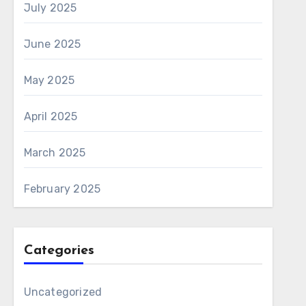
July 2025
June 2025
May 2025
April 2025
March 2025
February 2025
Categories
Uncategorized