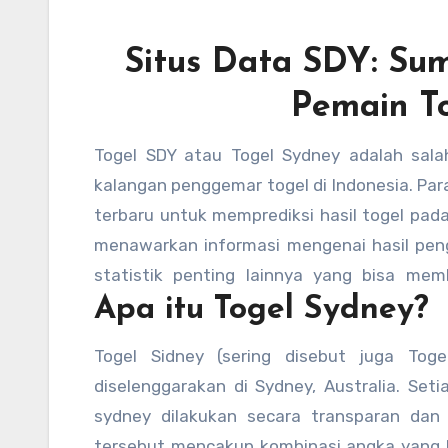
Situs Data SDY: Su
Pemain T
Togel SDY atau Togel Sydney adalah salah
kalangan penggemar togel di Indonesia. Par
terbaru untuk memprediksi hasil togel pada
menawarkan informasi mengenai hasil penge
statistik penting lainnya yang bisa m
Apa itu Togel Sydney?
mereka.
Togel Sidney (sering disebut juga Tog
diselenggarakan di Sydney, Australia. Seti
sydney dilakukan secara transparan dan 
tersebut mencakup kombinasi angka yang k