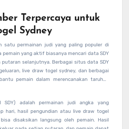
mber Terpercaya untuk
ogel Sydney
 satu permainan judi yang paling populer di
a pemain yang aktif biasanya mencari data SDY
 putaran selanjutnya. Berbagai situs data SDY
luaran, live draw togel sydney, dan berbagai
embantu pemain dalam merencanakan taruhan
el SDY) adalah permainan judi angka yang
ap hari, hasil pengundian atau live draw togel
bisa disaksikan langsung oleh pemain. Hasil
eluar pada setiap putaran, dan pemain dapat