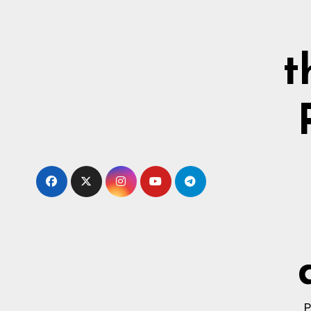
Skip
to
content
t
P