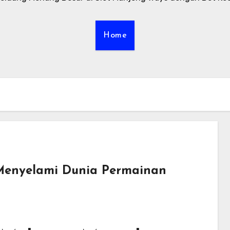
Home
 Menyelami Dunia Permainan