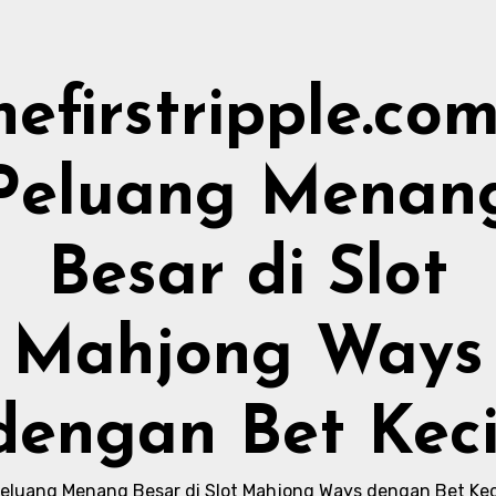
hefirstripple.com
Peluang Menan
Besar di Slot
Mahjong Ways
dengan Bet Keci
eluang Menang Besar di Slot Mahjong Ways dengan Bet Kec