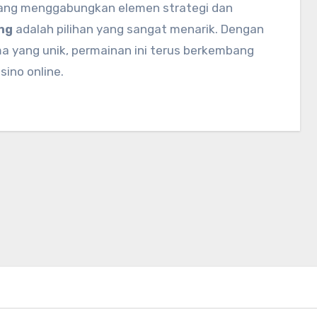
yang menggabungkan elemen strategi dan
ng
adalah pilihan yang sangat menarik. Dengan
a yang unik, permainan ini terus berkembang
ino online.