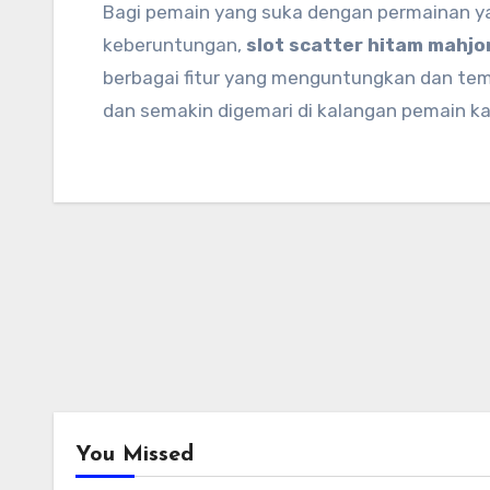
Bagi pemain yang suka dengan permainan 
keberuntungan,
slot scatter hitam mahjo
berbagai fitur yang menguntungkan dan tem
dan semakin digemari di kalangan pemain kas
You Missed