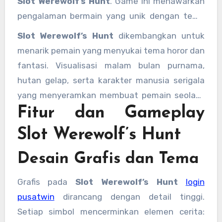
Slot Werewolf’s Hunt
. Game ini menawarkan
pengalaman bermain yang unik dengan tema
gelap dan misterius yang berfokus pada
Slot Werewolf’s Hunt
dikembangkan untuk
legenda manusia serigala. Dengan grafis yang
menarik pemain yang menyukai tema horor dan
menawan, efek suara yang menegangkan, dan
fantasi. Visualisasi malam bulan purnama,
fitur bonus yang inovatif, slot ini mampu
hutan gelap, serta karakter manusia serigala
menghadirkan sensasi berbeda dibandingkan
yang menyeramkan membuat pemain seolah-
slot konvensional.
Fitur dan Gameplay
olah masuk ke dunia lain. Selain itu, musik latar
yang mencekam dan efek suara auman
Slot Werewolf’s Hunt
serigala semakin menambah ketegangan saat
memutar gulungan.
Desain Grafis dan Tema
Grafis pada
Slot Werewolf’s Hunt
login
pusatwin
dirancang dengan detail tinggi.
Setiap simbol mencerminkan elemen cerita: