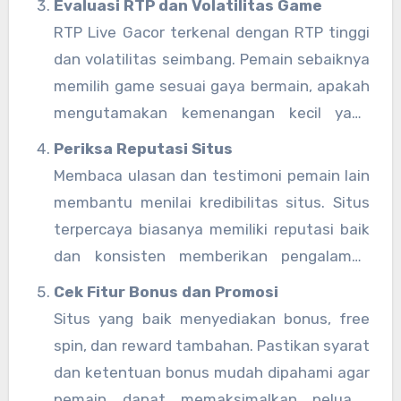
Evaluasi RTP dan Volatilitas Game
RTP Live Gacor terkenal dengan RTP tinggi
dan volatilitas seimbang. Pemain sebaiknya
memilih game sesuai gaya bermain, apakah
mengutamakan kemenangan kecil yang
rutin atau jackpot besar.
Periksa Reputasi Situs
Membaca ulasan dan testimoni pemain lain
membantu menilai kredibilitas situs. Situs
terpercaya biasanya memiliki reputasi baik
dan konsisten memberikan pengalaman
bermain yang memuaskan.
Cek Fitur Bonus dan Promosi
Situs yang baik menyediakan bonus, free
spin, dan reward tambahan. Pastikan syarat
dan ketentuan bonus mudah dipahami agar
pemain dapat memaksimalkan peluang