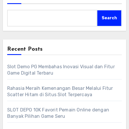
Search
Recent Posts
Slot Demo PG Membahas Inovasi Visual dan Fitur
Game Digital Terbaru
Rahasia Meraih Kemenangan Besar Melalui Fitur
Scatter Hitam di Situs Slot Terpercaya
SLOT DEPO 10K Favorit Pemain Online dengan
Banyak Pilihan Game Seru