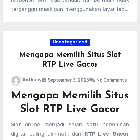
terganggu meskipun menggunakan layar lebih
kecil. Kemudahan akses ini menjadikan
Slot
Werewolf’s Hunt
cocok untuk siapa saja yang
ingin menikmati sensasi bermain slot kapan
Uncategorized
saja dan di mana saja.
Mengapa Memilih Situs Slot
RTP Live Gacor
Anthony
September 3, 2025
No Comments
Mengapa Memilih Situs
Slot RTP Live Gacor
Slot online menjadi salah satu permainan
digital paling diminati, dan
RTP Live Gacor