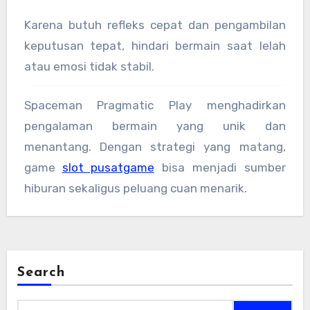
Karena butuh refleks cepat dan pengambilan
keputusan tepat, hindari bermain saat lelah
atau emosi tidak stabil.
Spaceman Pragmatic Play menghadirkan
pengalaman bermain yang unik dan
menantang. Dengan strategi yang matang,
game
slot pusatgame
bisa menjadi sumber
hiburan sekaligus peluang cuan menarik.
Search