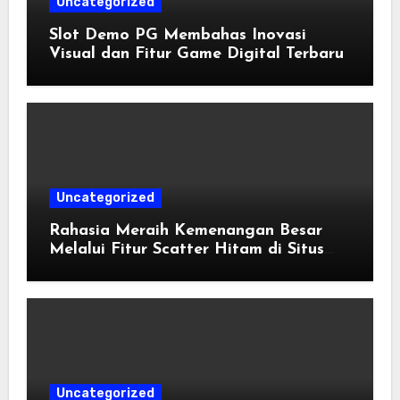
Uncategorized
Slot Demo PG Membahas Inovasi
Visual dan Fitur Game Digital Terbaru
Uncategorized
Rahasia Meraih Kemenangan Besar
Melalui Fitur Scatter Hitam di Situs
Slot Terpercaya
Uncategorized