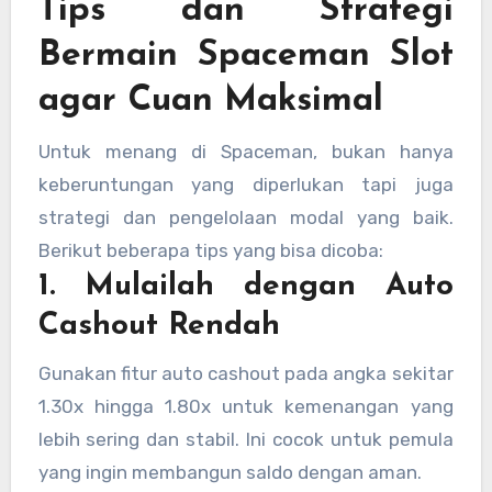
Tips dan Strategi
Bermain Spaceman Slot
agar Cuan Maksimal
Untuk menang di Spaceman, bukan hanya
keberuntungan yang diperlukan tapi juga
strategi dan pengelolaan modal yang baik.
Berikut beberapa tips yang bisa dicoba:
1. Mulailah dengan Auto
Cashout Rendah
Gunakan fitur auto cashout pada angka sekitar
1.30x hingga 1.80x untuk kemenangan yang
lebih sering dan stabil. Ini cocok untuk pemula
yang ingin membangun saldo dengan aman.