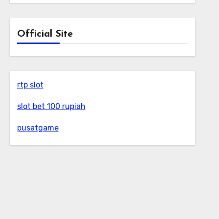
Official Site
rtp slot
slot bet 100 rupiah
pusatgame