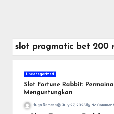
slot pragmatic bet 200 
Uncategorized
Slot Fortune Rabbit: Permain
Menguntungkan
Hugo Romero
July 27, 2025
No Commen