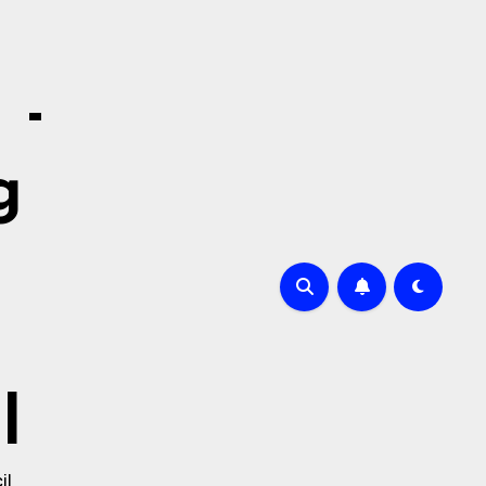
 -
g
l
il