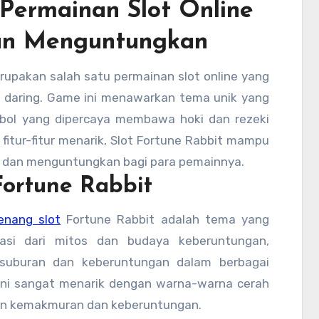
 Permainan Slot Online
an Menguntungkan
upakan salah satu permainan slot online yang
i daring. Game ini menawarkan tema unik yang
simbol yang dipercaya membawa hoki dan rezeki
itur-fitur menarik, Slot Fortune Rabbit mampu
 dan menguntungkan bagi para pemainnya.
Fortune Rabbit
enang slot
Fortune Rabbit adalah tema yang
rasi dari mitos dan budaya keberuntungan,
esuburan dan keberuntungan dalam berbagai
 ini sangat menarik dengan warna-warna cerah
an kemakmuran dan keberuntungan.