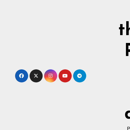
Skip
to
content
t
P