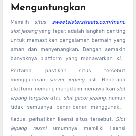
Menguntungkan
berbeda dari slot konvensional.
Memilih
situs
sweetsisterstreats.com/menu
slot jepang
yang tepat adalah langkah penting
untuk memastikan pengalaman bermain yang
aman dan menyenangkan. Dengan semakin
banyaknya platform yang menawarkan
slot
jepang asli
maupun
slot jepang terbaru
, pemain
Pertama, pastikan situs tersebut
harus lebih selektif agar tidak terjebak di situs
menggunakan
server jepang
asli. Beberapa
yang tidak terpercaya.
platform memang mengklaim menawarkan
slot
jepang tergacor
atau
slot gacor jepang
, namun
tidak semuanya benar-benar menggunakan
server asli. Pemain dapat mengidentifikasinya
Kedua, perhatikan lisensi situs tersebut.
Slot
melalui kecepatan server, kualitas tampilan
jepang resmi
umumnya memiliki lisensi
game, serta konsistensi RTP dan pola