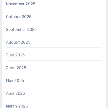
November 2025
October 2025
September 2025
August 2025
July 2025
June 2025
May 2025
April 2025
March 2025