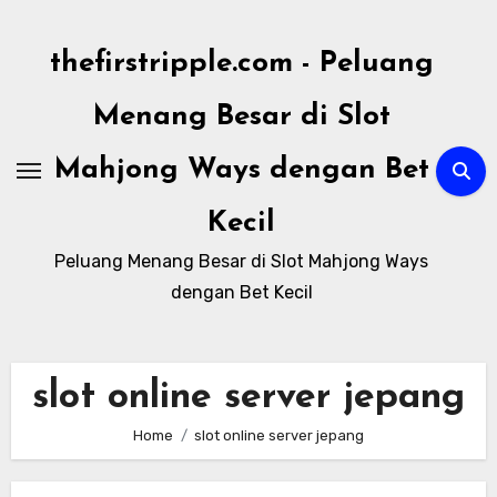
Skip
to
thefirstripple.com - Peluang
content
Menang Besar di Slot
Mahjong Ways dengan Bet
Kecil
Peluang Menang Besar di Slot Mahjong Ways
dengan Bet Kecil
slot online server jepang
Home
slot online server jepang