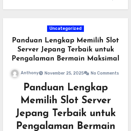
media sosial. Faktor lain yang membuatnya
digemari adalah gameplay yang sederhana
namun tetap menegangkan.
Uncategorized
Panduan Lengkap Memilih Slot
Server Jepang Terbaik untuk
Pengalaman Bermain Maksimal
Anthony
November 25, 2025
No Comments
Panduan Lengkap
Memilih Slot Server
Jepang Terbaik untuk
Pengalaman Bermain