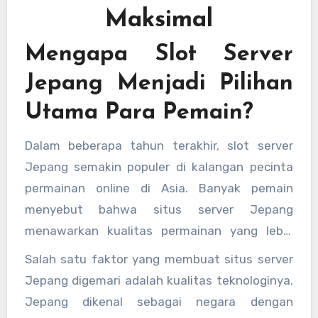
Maksimal
Mengapa Slot Server
Jepang Menjadi Pilihan
Utama Para Pemain?
Dalam beberapa tahun terakhir, slot server
Jepang semakin populer di kalangan pecinta
permainan online di Asia. Banyak pemain
menyebut bahwa situs server Jepang
menawarkan kualitas permainan yang lebih
stabil, cepat, dan memiliki tingkat kemenangan
Salah satu faktor yang membuat situs server
yang menarik. Tidak heran jika istilah seperti
Jepang digemari adalah kualitas teknologinya.
slot server Jepang
,
slot jepang no 1
, hingga
slot
Jepang dikenal sebagai negara dengan
jepang gampang menang
semakin sering dicari