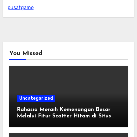
pusatgame
You Missed
Uncategorized
Rahasia Meraih Kemenangan Besar
Melalui Fitur Scatter Hitam di Situs
Slot Terpercaya