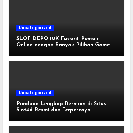
Uncategorized
SLOT DEPO 10K Favorit Pemain
Online dengan Banyak Pilihan Game
Seru
Uncategorized
Panduan Lengkap Bermain di Situs
Slot4d Resmi dan Terpercaya