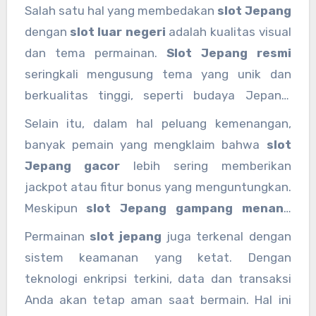
Salah satu hal yang membedakan
slot Jepang
dengan
slot luar negeri
adalah kualitas visual
dan tema permainan.
Slot Jepang resmi
seringkali mengusung tema yang unik dan
berkualitas tinggi, seperti budaya Jepang,
anime, atau tokoh-tokoh legendaris dari
Selain itu, dalam hal peluang kemenangan,
sejarah Jepang. Ini memberikan pengalaman
banyak pemain yang mengklaim bahwa
slot
bermain yang lebih menarik bagi pemain,
Jepang gacor
lebih sering memberikan
terutama bagi mereka yang menyukai dunia
jackpot atau fitur bonus yang menguntungkan.
budaya dan hiburan Jepang.
Meskipun
slot Jepang gampang menang
bukan berarti Anda bisa menang setiap saat,
Permainan
slot jepang
juga terkenal dengan
tetapi peluang untuk mendapatkan kombinasi
sistem keamanan yang ketat. Dengan
pemenang cukup besar, terutama di
slot
teknologi enkripsi terkini, data dan transaksi
Jepang tergacor
yang memiliki tingkat
Anda akan tetap aman saat bermain. Hal ini
pengembalian yang lebih tinggi.