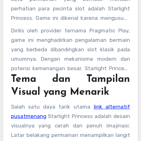
perhatian para pecinta slot adalah Starlight
Princess. Game ini dikenal karena mengusung
tema fantasi ala anime dengan karakter putri
Dirilis oleh provider ternama
Pragmatic Play
,
bercahaya yang menjadi ikon utamanya.
game ini menghadirkan pengalaman bermain
Tampilan visual yang penuh warna, efek
yang berbeda dibandingkan slot klasik pada
animasi yang halus, serta fitur bonus yang
umumnya. Dengan mekanisme modern dan
menggiurkan menjadikan permainan ini sangat
potensi kemenangan besar, Starlight Princess
diminati oleh pemain di berbagai platform
Tema dan Tampilan
sering menjadi pilihan utama bagi pemain yang
kasino online.
mencari kombinasi hiburan dan peluang
Visual yang Menarik
keuntungan.
Salah satu daya tarik utama
link alternatif
pusatmenang
Starlight Princess adalah desain
visualnya yang cerah dan penuh imajinasi.
Latar belakang permainan menampilkan langit