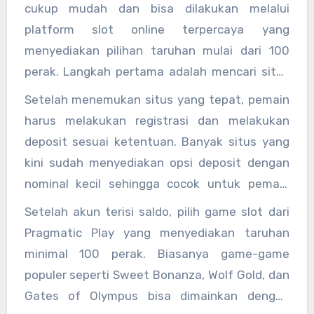
cukup mudah dan bisa dilakukan melalui
platform slot online terpercaya yang
menyediakan pilihan taruhan mulai dari 100
perak. Langkah pertama adalah mencari situs
judi online yang menawarkan game slot
Setelah menemukan situs yang tepat, pemain
Pragmatic dengan minimum bet yang rendah.
harus melakukan registrasi dan melakukan
deposit sesuai ketentuan. Banyak situs yang
kini sudah menyediakan opsi deposit dengan
nominal kecil sehingga cocok untuk pemain
dengan modal terbatas.
Setelah akun terisi saldo, pilih game slot dari
Pragmatic Play yang menyediakan taruhan
minimal 100 perak. Biasanya game-game
populer seperti Sweet Bonanza, Wolf Gold, dan
Gates of Olympus bisa dimainkan dengan