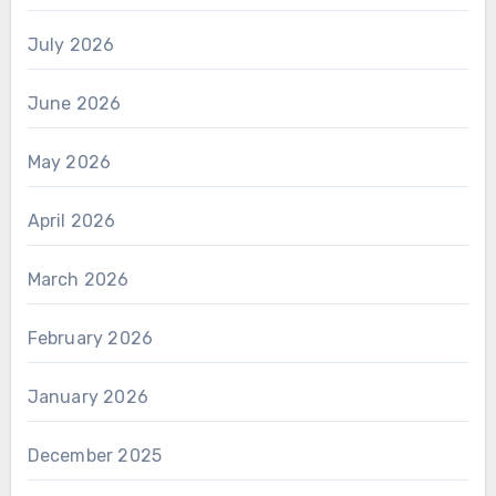
July 2026
June 2026
May 2026
April 2026
March 2026
February 2026
January 2026
December 2025