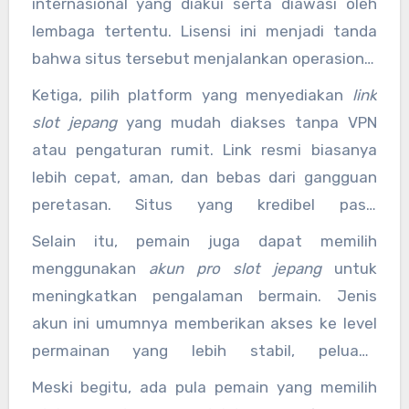
internasional yang diakui serta diawasi oleh
permainan. Server asli Jepang biasanya
lembaga tertentu. Lisensi ini menjadi tanda
memberikan pengalaman bermain yang lebih
bahwa situs tersebut menjalankan operasional
halus dan stabil.
secara legal dan mengikuti aturan standar
Ketiga, pilih platform yang menyediakan
link
keamanan global. Situs yang memiliki lisensi
slot jepang
yang mudah diakses tanpa VPN
resmi juga lebih dipercaya dalam menjaga data
atau pengaturan rumit. Link resmi biasanya
pribadi pemain serta menjamin sistem
lebih cepat, aman, dan bebas dari gangguan
pembayaran yang aman.
peretasan. Situs yang kredibel pasti
menyediakan akses update secara berkala
Selain itu, pemain juga dapat memilih
agar pemain tidak kesulitan masuk ke
menggunakan
akun pro slot jepang
untuk
permainan.
meningkatkan pengalaman bermain. Jenis
akun ini umumnya memberikan akses ke level
permainan yang lebih stabil, peluang
kemenangan lebih baik, hingga fitur tambahan
Meski begitu, ada pula pemain yang memilih
seperti bonus khusus atau pelayanan