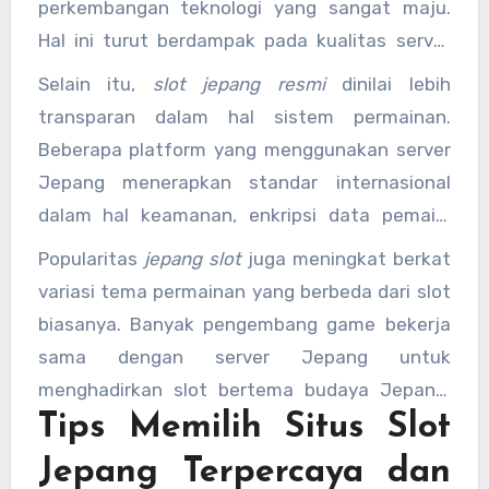
perkembangan teknologi yang sangat maju.
oleh para pemain yang ingin merasakan
Hal ini turut berdampak pada kualitas server
pengalaman bermain berbeda dari biasanya.
yang digunakan oleh situs slot Jepang.
Selain itu,
slot jepang resmi
dinilai lebih
Kestabilan server yang tinggi membuat
transparan dalam hal sistem permainan.
permainan menjadi lebih lancar, minim lag, dan
Beberapa platform yang menggunakan server
memberikan kenyamanan saat bermain dalam
Jepang menerapkan standar internasional
jangka waktu lama. Banyak pemain bahkan
dalam hal keamanan, enkripsi data pemain,
mengklaim bahwa
slot jepang gacor
dan sering
hingga sistem RNG (Random Number
Popularitas
jepang slot
juga meningkat berkat
memberikan hasil yang memuaskan terutama
Generator). Dengan demikian, pemain tidak
variasi tema permainan yang berbeda dari slot
bagi mereka yang memahami pola permainan
perlu khawatir mengenai manipulasi hasil,
biasanya. Banyak pengembang game bekerja
dengan baik.
sehingga permainan terasa lebih adil dan
sama dengan server Jepang untuk
memberikan peluang menang lebih realistis.
menghadirkan slot bertema budaya Jepang,
Tips Memilih Situs Slot
anime, robotika, dan elemen khas Negeri
Sakura lainnya. Hal ini tentu memberikan
Jepang Terpercaya dan
pengalaman bermain yang lebih menarik dan