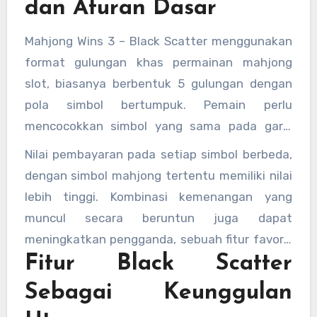
dan Aturan Dasar
Mahjong Wins 3 – Black Scatter menggunakan
format gulungan khas permainan mahjong
slot, biasanya berbentuk 5 gulungan dengan
pola simbol bertumpuk. Pemain perlu
mencocokkan simbol yang sama pada garis
pembayaran untuk mendapatkan
Nilai pembayaran pada setiap simbol berbeda,
kemenangan. Di dalam permainan ini, sistem
dengan simbol mahjong tertentu memiliki nilai
cascading wins
kembali hadir, di mana simbol
lebih tinggi. Kombinasi kemenangan yang
pemenang akan hilang dan digantikan simbol
muncul secara beruntun juga dapat
baru, memberi peluang kemenangan berturut-
meningkatkan pengganda, sebuah fitur favorit
turut dalam satu putaran.
Fitur Black Scatter
dari seri Mahjong Wins sejak edisi pertamanya.
Sebagai Keunggulan