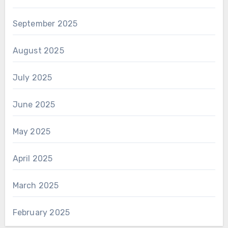
September 2025
August 2025
July 2025
June 2025
May 2025
April 2025
March 2025
February 2025