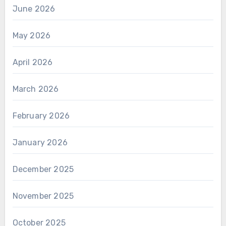
June 2026
May 2026
April 2026
March 2026
February 2026
January 2026
December 2025
November 2025
October 2025