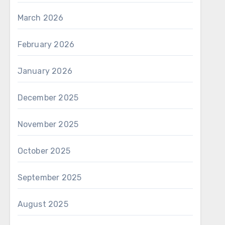
March 2026
February 2026
January 2026
December 2025
November 2025
October 2025
September 2025
August 2025