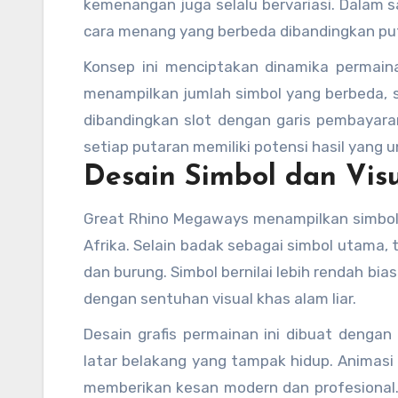
kemenangan juga selalu bervariasi. Dalam
cara menang yang berbeda dibandingkan pu
Konsep ini menciptakan dinamika permain
menampilkan jumlah simbol yang berbeda, s
dibandingkan slot dengan garis pembaya
setiap putaran memiliki potensi hasil yang u
Desain Simbol dan Vis
Great Rhino Megaways menampilkan simbol-s
Afrika. Selain badak sebagai simbol utama, t
dan burung. Simbol bernilai lebih rendah bia
dengan sentuhan visual khas alam liar.
Desain grafis permainan ini dibuat dengan 
latar belakang yang tampak hidup. Animasi
memberikan kesan modern dan profesional. 