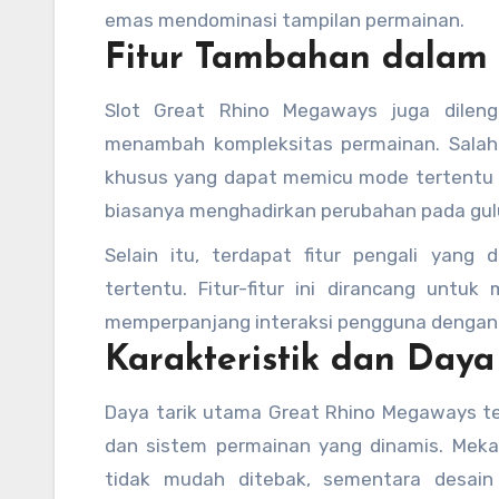
emas mendominasi tampilan permainan.
Fitur Tambahan dalam
Slot Great Rhino Megaways juga dileng
menambah kompleksitas permainan. Salah s
khusus yang dapat memicu mode tertentu k
biasanya menghadirkan perubahan pada gul
Selain itu, terdapat fitur pengali yang 
tertentu. Fitur-fitur ini dirancang untu
memperpanjang interaksi pengguna dengan
Karakteristik dan Daya
Daya tarik utama Great Rhino Megaways te
dan sistem permainan yang dinamis. Me
tidak mudah ditebak, sementara desain 