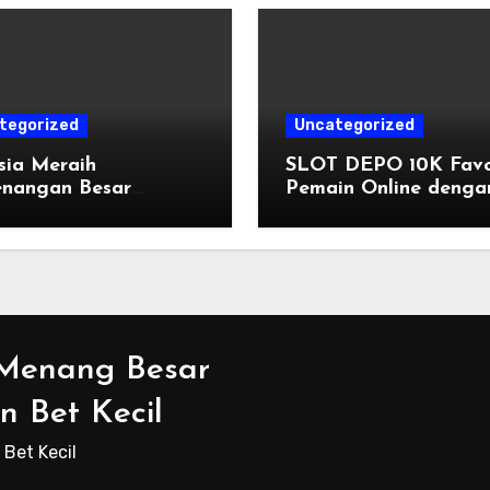
tegorized
Uncategorized
sia Meraih
SLOT DEPO 10K Favo
nangan Besar
Pemain Online denga
ui Fitur Scatter
Banyak Pilihan Game
 di Situs Slot
ercaya
g Menang Besar
n Bet Kecil
Bet Kecil