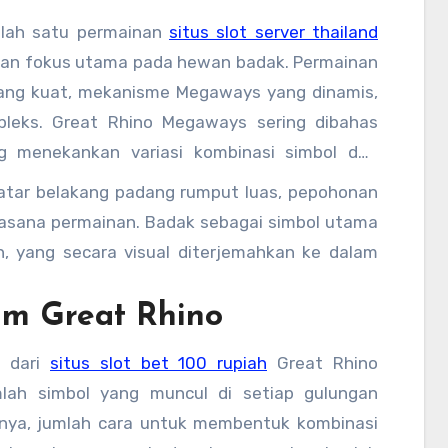
alah satu permainan
situs slot server thailand
gan fokus utama pada hewan badak. Permainan
yang kuat, mekanisme Megaways yang dinamis,
pleks. Great Rhino Megaways sering dibahas
g menekankan variasi kombinasi simbol dan
latar belakang padang rumput luas, pepohonan
asana permainan. Badak sebagai simbol utama
 yang secara visual diterjemahkan ke dalam
m Great Rhino
a dari
situs slot bet 100 rupiah
Great Rhino
lah simbol yang muncul di setiap gulungan
tnya, jumlah cara untuk membentuk kombinasi