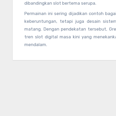
dibandingkan slot bertema serupa.
Permainan ini sering dijadikan contoh ba
keberuntungan, tetapi juga desain siste
matang. Dengan pendekatan tersebut, Gre
tren slot digital masa kini yang menekanka
mendalam.