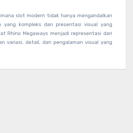
gaimana slot modern tidak hanya mengandalkan
m yang kompleks dan presentasi visual yang
at Rhino Megaways menjadi representasi dari
n variasi, detail, dan pengalaman visual yang