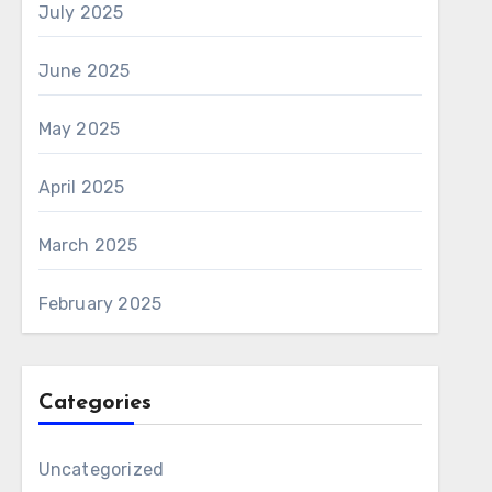
July 2025
June 2025
May 2025
April 2025
March 2025
February 2025
Categories
Uncategorized