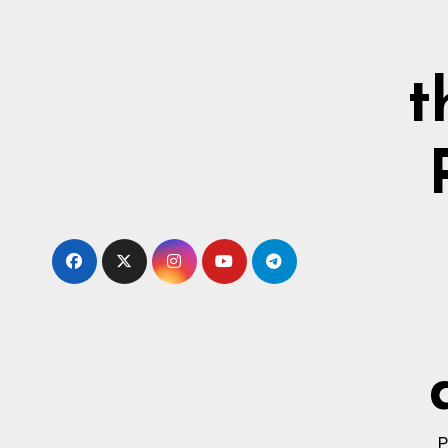
Skip
to
content
t
P