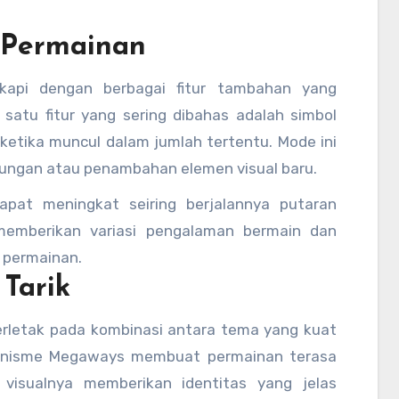
 Permainan
kapi dengan berbagai fitur tambahan yang
atu fitur yang sering dibahas adalah simbol
etika muncul dalam jumlah tertentu. Mode ini
ungan atau penambahan elemen visual baru.
dapat meningkat seiring berjalannya putaran
k memberikan variasi pengalaman bermain dan
 permainan.
 Tarik
rletak pada kombinasi antara tema yang kuat
kanisme Megaways membuat permainan terasa
visualnya memberikan identitas yang jelas