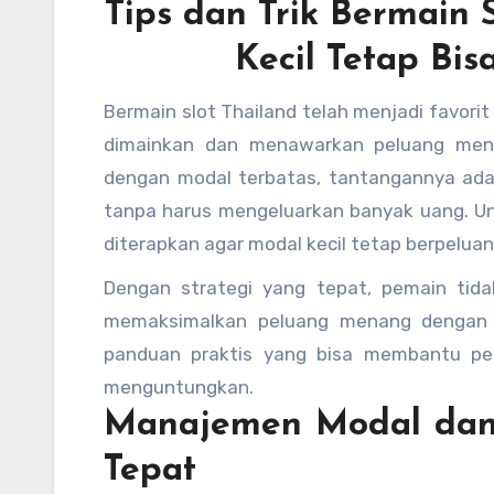
Tips dan Trik Bermain 
Kecil Tetap Bi
Bermain slot Thailand telah menjadi favori
dimainkan dan menawarkan peluang mena
dengan modal terbatas, tantangannya ada
tanpa harus mengeluarkan banyak uang. Unt
diterapkan agar modal kecil tetap berpelua
Dengan strategi yang tepat, pemain tida
memaksimalkan peluang menang dengan ri
panduan praktis yang bisa membantu pem
menguntungkan.
Manajemen Modal dan 
Tepat