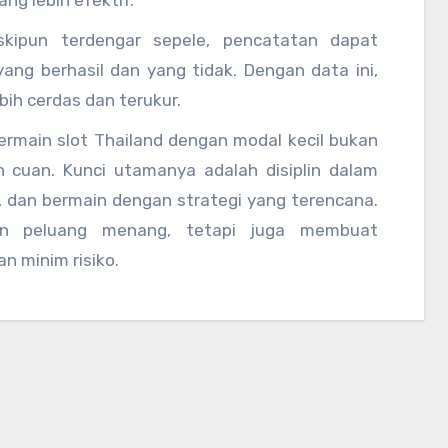
eskipun terdengar sepele, pencatatan dapat
ng berhasil dan yang tidak. Dengan data ini,
bih cerdas dan terukur.
ermain slot Thailand dengan modal kecil bukan
n cuan. Kunci utamanya adalah disiplin dalam
 dan bermain dengan strategi yang terencana.
kan peluang menang, tetapi juga membuat
 minim risiko.