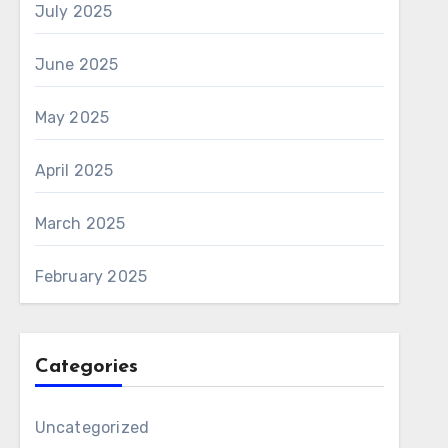
July 2025
June 2025
May 2025
April 2025
March 2025
February 2025
Categories
Uncategorized