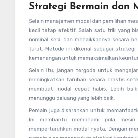
Strategi Bermain dan 
Selain manajemen modal dan pemilihan mesi
kecil tetap efektif. Salah satu trik yang 
nominal kecil dan menaikkannya secara b
turut. Metode ini dikenal sebagai strat
kemenangan untuk memaksimalkan keuntu
Selain itu, jangan tergoda untuk mengejar
meningkatkan taruhan secara drastis setela
membuat modal cepat habis. Lebih baik
menunggu peluang yang lebih baik.
Pemain juga disarankan untuk memanfaatkan
Ini membantu memahami pola mesin 
mempertaruhkan modal nyata. Dengan menge
pemain bisa menentukan strategi taruhan ya