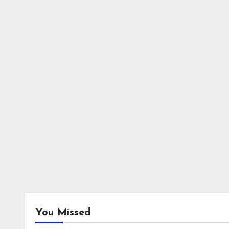
You Missed