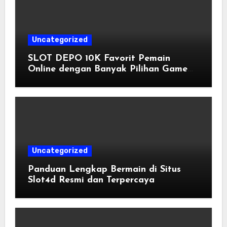
Uncategorized
SLOT DEPO 10K Favorit Pemain
Online dengan Banyak Pilihan Game
Seru
Uncategorized
Panduan Lengkap Bermain di Situs
Slot4d Resmi dan Terpercaya