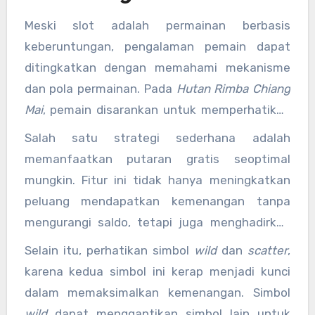
menegangkan bagi setiap pemain.
Meski slot adalah permainan berbasis
keberuntungan, pengalaman pemain dapat
ditingkatkan dengan memahami mekanisme
dan pola permainan. Pada
Hutan Rimba Chiang
Mai
, pemain disarankan untuk memperhatikan
volatilitas mesin. Slot ini cenderung memiliki
Salah satu strategi sederhana adalah
volatilitas menengah, artinya kemenangan
memanfaatkan putaran gratis seoptimal
muncul cukup sering dengan variasi jumlah
mungkin. Fitur ini tidak hanya meningkatkan
hadiah yang bervariasi. Pemain dapat
peluang mendapatkan kemenangan tanpa
menyesuaikan ukuran taruhan sesuai strategi
mengurangi saldo, tetapi juga menghadirkan
bermain, agar sesi permainan lebih panjang
sensasi menjelajah hutan yang lebih panjang.
Selain itu, perhatikan simbol
wild
dan
scatter
,
dan peluang menikmati fitur bonus meningkat.
Pemain dapat fokus pada kombinasi simbol
karena kedua simbol ini kerap menjadi kunci
hewan dan tanaman untuk memicu bonus
dalam memaksimalkan kemenangan. Simbol
tambahan yang biasanya tersembunyi di
wild
dapat menggantikan simbol lain untuk