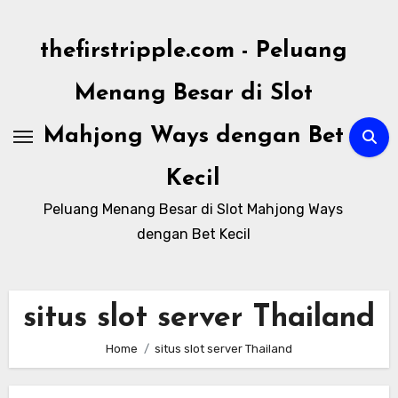
Skip
to
thefirstripple.com - Peluang
content
Menang Besar di Slot
Mahjong Ways dengan Bet
Kecil
Peluang Menang Besar di Slot Mahjong Ways
dengan Bet Kecil
situs slot server Thailand
Home
situs slot server Thailand