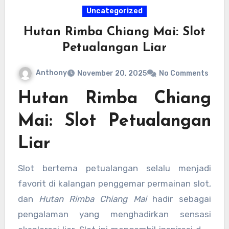
Uncategorized
Hutan Rimba Chiang Mai: Slot
Petualangan Liar
Anthony
November 20, 2025
No Comments
Hutan Rimba Chiang
Mai: Slot Petualangan
Liar
Slot bertema petualangan selalu menjadi
favorit di kalangan penggemar permainan slot,
dan
Hutan Rimba Chiang Mai
hadir sebagai
pengalaman yang menghadirkan sensasi