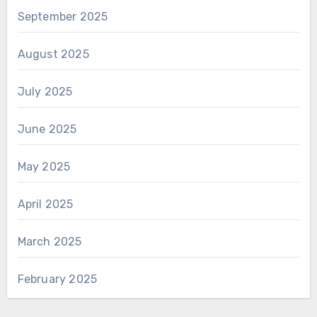
September 2025
August 2025
July 2025
June 2025
May 2025
April 2025
March 2025
February 2025