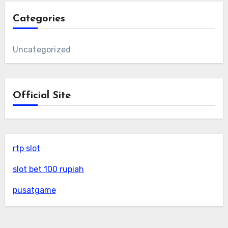
Categories
Uncategorized
Official Site
rtp slot
slot bet 100 rupiah
pusatgame