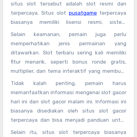
situs slot tersebut adalah slot resmi dan
meningkatkan peluang kemenangan secara
terpercaya. Situs slot
pusatgame
terpercaya
signifikan.
biasanya memiliki lisensi resmi, sistem
keamanan yang baik, serta reputasi positif dari
Selain keamanan, pemain juga perlu
komunitas pemain. Menggunakan link slot
memperhatikan jenis permainan yang
online resmi dari situs terpercaya dapat
ditawarkan. Slot terbaru sering kali memiliki
menghindarkan pemain dari risiko penipuan
fitur menarik, seperti bonus ronde gratis,
atau kehilangan saldo.
multiplier, dan tema interaktif yang membuat
pengalaman bermain lebih seru. Sementara itu,
Tidak kalah penting, pemain harus
slot maxwin menjadi daya tarik utama bagi
memanfaatkan informasi mengenai slot gacor
mereka yang ingin meraih kemenangan besar
hari ini dan slot gacor malam ini. Informasi ini
dalam satu putaran. Dengan memilih slot gacor
biasanya disediakan oleh situs slot gacor
gampang menang atau slot gacor gampang
terpercaya dan bisa menjadi panduan untuk
maxwin, peluang meraih kemenangan lebih
memilih mesin slot yang sedang memberikan
Selain itu, situs slot terpercaya biasanya
tinggi.