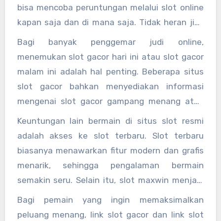
bisa mencoba peruntungan melalui slot online
kapan saja dan di mana saja. Tidak heran jika
banyak orang mencari situs slot yang
Bagi banyak penggemar judi online,
menawarkan pengalaman bermain seru
menemukan slot gacor hari ini atau slot gacor
sekaligus peluang menang tinggi. Dalam dunia
malam ini adalah hal penting. Beberapa situs
slot online, istilah “slot gacor” sering muncul.
slot gacor bahkan menyediakan informasi
Slot gacor merujuk pada mesin slot yang
mengenai slot gacor gampang menang atau
sedang memiliki tingkat kemenangan tinggi,
slot gacor gampang maxwin, sehingga pemain
Keuntungan lain bermain di situs slot resmi
sehingga peluang pemain mendapatkan
bisa memilih permainan yang berpotensi
adalah akses ke slot terbaru. Slot terbaru
kemenangan besar lebih besar.
memberikan keuntungan optimal. Situs slot
biasanya menawarkan fitur modern dan grafis
terpercaya biasanya menyediakan link slot
menarik, sehingga pengalaman bermain
online resmi yang aman dan fair, memastikan
semakin seru. Selain itu, slot maxwin menjadi
setiap pemain dapat bermain tanpa khawatir
daya tarik tersendiri bagi para pemain. Istilah
Bagi pemain yang ingin memaksimalkan
soal keamanan akun maupun transaksi.
ini merujuk pada kemenangan maksimal yang
peluang menang, link slot gacor dan link slot