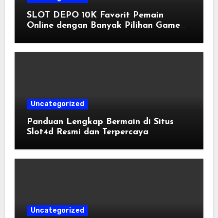
SLOT DEPO 10K Favorit Pemain
Online dengan Banyak Pilihan Game
Seru
Uncategorized
Panduan Lengkap Bermain di Situs
Slot4d Resmi dan Terpercaya
Uncategorized