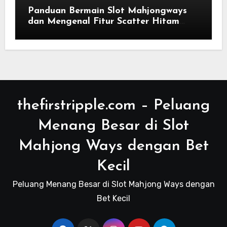
Panduan Bermain Slot Mahjongways
dan Mengenal Fitur Scatter Hitam
Tergacor
thefirstripple.com – Peluang
Menang Besar di Slot
Mahjong Ways dengan Bet
Kecil
Peluang Menang Besar di Slot Mahjong Ways dengan
Bet Kecil