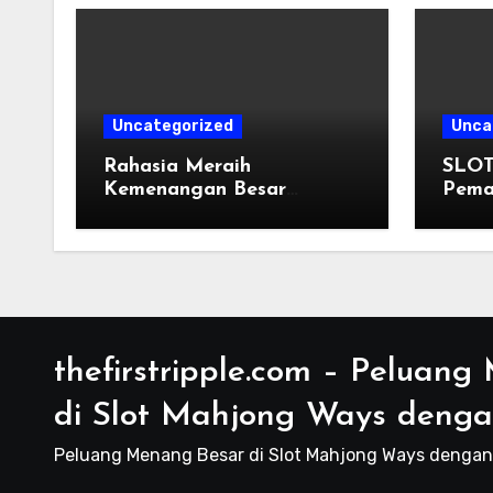
Uncategorized
Unca
Rahasia Meraih
SLOT
Kemenangan Besar
Pema
Melalui Fitur Scatter
Bany
Hitam di Situs Slot
Terpercaya
thefirstripple.com – Peluan
di Slot Mahjong Ways denga
Peluang Menang Besar di Slot Mahjong Ways dengan 