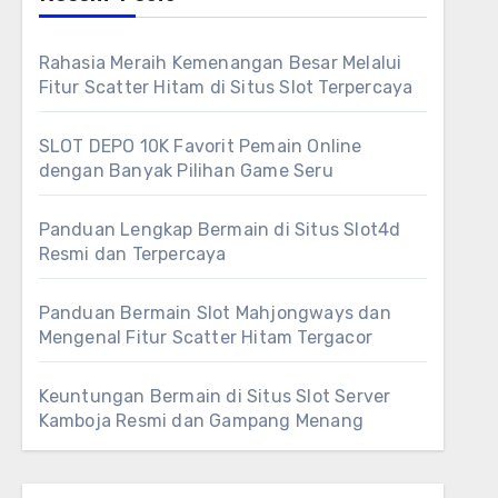
Rahasia Meraih Kemenangan Besar Melalui
Fitur Scatter Hitam di Situs Slot Terpercaya
SLOT DEPO 10K Favorit Pemain Online
dengan Banyak Pilihan Game Seru
Panduan Lengkap Bermain di Situs Slot4d
Resmi dan Terpercaya
Panduan Bermain Slot Mahjongways dan
Mengenal Fitur Scatter Hitam Tergacor
Keuntungan Bermain di Situs Slot Server
Kamboja Resmi dan Gampang Menang