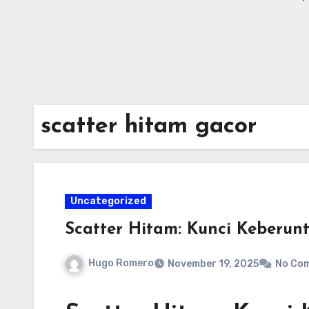
scatter hitam gacor
Uncategorized
Scatter Hitam: Kunci Keberun
Hugo Romero
November 19, 2025
No Co