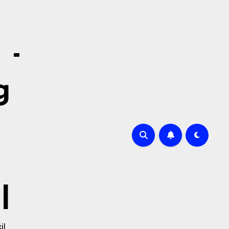
 -
g
l
il