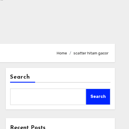
Home
scatter hitam gacor
Search
Search
Recent Posts