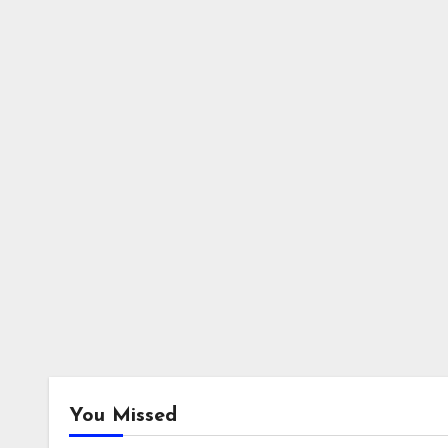
You Missed