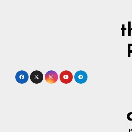
Skip
to
content
t
P