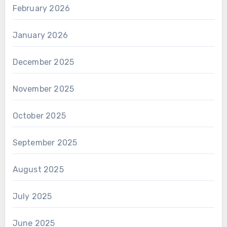
February 2026
January 2026
December 2025
November 2025
October 2025
September 2025
August 2025
July 2025
June 2025