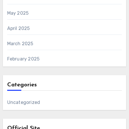
May 2025
April 2025
March 2025
February 2025
Categories
Uncategorized
Official Site