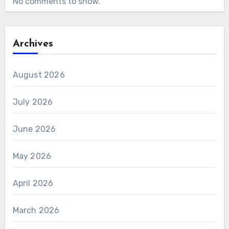
No comments to show.
Archives
August 2026
July 2026
June 2026
May 2026
April 2026
March 2026