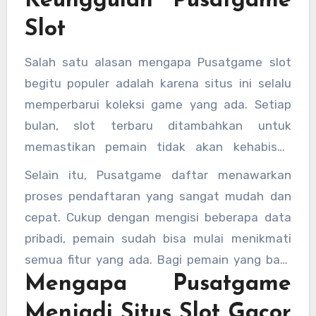
Keunggulan Pusatgame
mudah menjadikan situs ini pilihan utama bagi
Slot
banyak pemain.
Salah satu alasan mengapa Pusatgame slot
begitu populer adalah karena situs ini selalu
memperbarui koleksi game yang ada. Setiap
bulan, slot terbaru ditambahkan untuk
memastikan pemain tidak akan kehabisan
pilihan permainan. Selain itu, game-game yang
Selain itu, Pusatgame daftar menawarkan
tersedia di situs ini sudah teruji dan memiliki
proses pendaftaran yang sangat mudah dan
sistem yang adil.
cepat. Cukup dengan mengisi beberapa data
pribadi, pemain sudah bisa mulai menikmati
semua fitur yang ada. Bagi pemain yang baru
Mengapa Pusatgame
pertama kali bergabung, mereka juga akan
mendapatkan berbagai bonus menarik yang
Menjadi Situs Slot Gacor