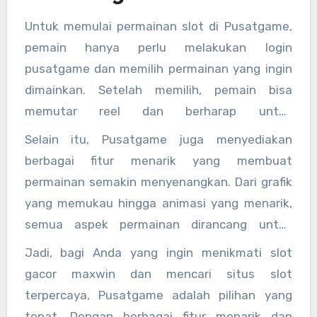
Untuk memulai permainan slot di Pusatgame,
pemain hanya perlu melakukan login
pusatgame dan memilih permainan yang ingin
dimainkan. Setelah memilih, pemain bisa
memutar reel dan berharap untuk
mendapatkan kombinasi simbol yang
Selain itu, Pusatgame juga menyediakan
memberikan kemenangan besar. Dengan
berbagai fitur menarik yang membuat
memilih slot gacor gampang menang, pemain
permainan semakin menyenangkan. Dari grafik
dapat meningkatkan peluang untuk
yang memukau hingga animasi yang menarik,
mendapatkan kemenangan yang besar.
semua aspek permainan dirancang untuk
memberikan pengalaman terbaik bagi pemain.
Jadi, bagi Anda yang ingin menikmati slot
gacor maxwin dan mencari situs slot
terpercaya, Pusatgame adalah pilihan yang
tepat. Dengan berbagai fitur menarik dan