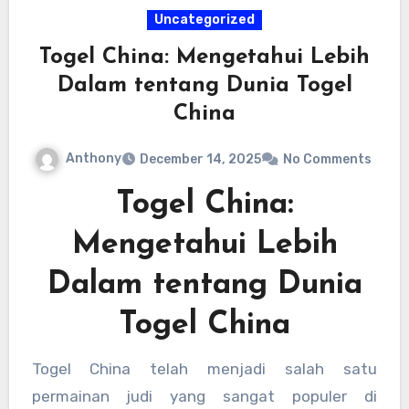
Uncategorized
Togel China: Mengetahui Lebih
Dalam tentang Dunia Togel
China
Anthony
December 14, 2025
No Comments
Togel China:
Mengetahui Lebih
Dalam tentang Dunia
Togel China
Togel China telah menjadi salah satu
permainan judi yang sangat populer di