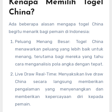
Kenapa Memilih Togel
lengkap dengan data historis dan analisis yang
berguna.
China?
Ada beberapa alasan mengapa togel China
begitu menarik bagi pemain di Indonesia:
Peluang Menang Besar: Togel China
menawarkan peluang yang lebih baik untuk
menang, terutama bagi mereka yang tahu
cara menganalisis pola angka dengan tepat.
Live Draw Real-Time: Menyaksikan live draw
China secara langsung memberikan
pengalaman yang menyenangkan dan
memberikan kepercayaan diri kepada
pemain.