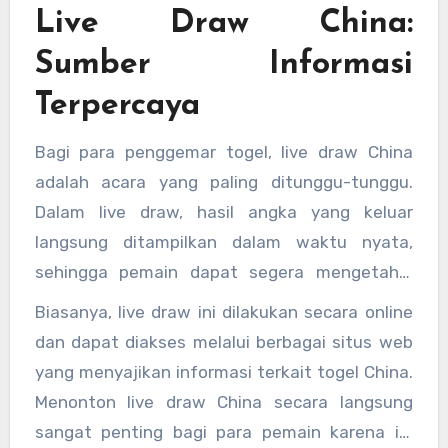
Live Draw China:
semuanya memiliki tingkat kesulitan dan
peluang yang berbeda.
Sumber Informasi
Terpercaya
Bagi para penggemar togel, live draw China
adalah acara yang paling ditunggu-tunggu.
Dalam live draw, hasil angka yang keluar
langsung ditampilkan dalam waktu nyata,
sehingga pemain dapat segera mengetahui
apakah angka yang mereka pilih keluar atau
Biasanya, live draw ini dilakukan secara online
tidak.
dan dapat diakses melalui berbagai situs web
yang menyajikan informasi terkait togel China.
Menonton live draw China secara langsung
sangat penting bagi para pemain karena ini