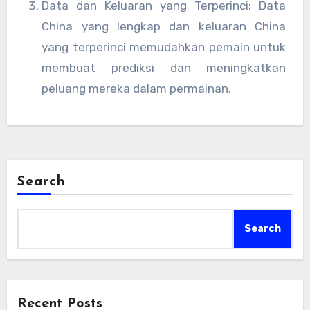
Data dan Keluaran yang Terperinci: Data
China yang lengkap dan keluaran China
yang terperinci memudahkan pemain untuk
membuat prediksi dan meningkatkan
peluang mereka dalam permainan.
Search
Search
Recent Posts