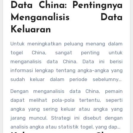
Data China: Pentingnya
adalah cara terbaik untuk memantau hasil
keluaran China secara real-time dan
Menganalisis Data
menganalisis pola angka yang muncul.
Keluaran
Untuk meningkatkan peluang menang dalam
togel China, sangat penting untuk
menganalisis data China. Data ini berisi
informasi lengkap tentang angka-angka yang
sudah keluar dalam periode sebelumnya.
Banyak pemain yang menggunakan data China
Dengan menganalisis data China, pemain
untuk merumuskan prediksi angka yang akan
dapat melihat pola-pola tertentu, seperti
keluar pada draw berikutnya.
angka yang sering keluar atau angka yang
jarang muncul. Strategi ini disebut dengan
analisis angka atau statistik togel, yang dapat