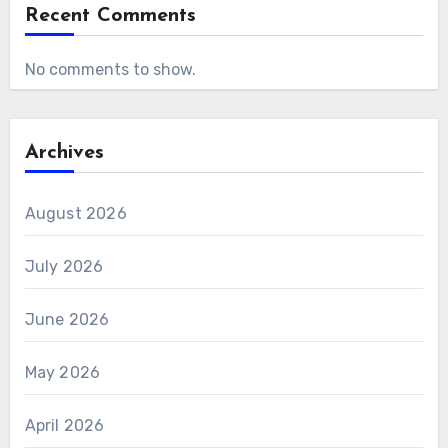
Recent Comments
No comments to show.
Archives
August 2026
July 2026
June 2026
May 2026
April 2026