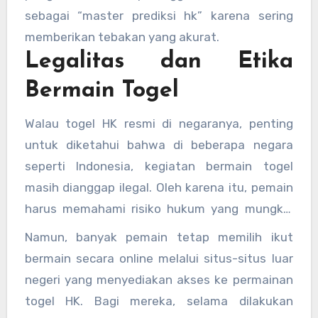
sebagai “master prediksi hk” karena sering
memberikan tebakan yang akurat.
Legalitas dan Etika
Bermain Togel
Walau togel HK resmi di negaranya, penting
untuk diketahui bahwa di beberapa negara
seperti Indonesia, kegiatan bermain togel
masih dianggap ilegal. Oleh karena itu, pemain
harus memahami risiko hukum yang mungkin
timbul saat bermain togel dari wilayah yang
Namun, banyak pemain tetap memilih ikut
tidak mengizinkan aktivitas tersebut.
bermain secara online melalui situs-situs luar
negeri yang menyediakan akses ke permainan
togel HK. Bagi mereka, selama dilakukan