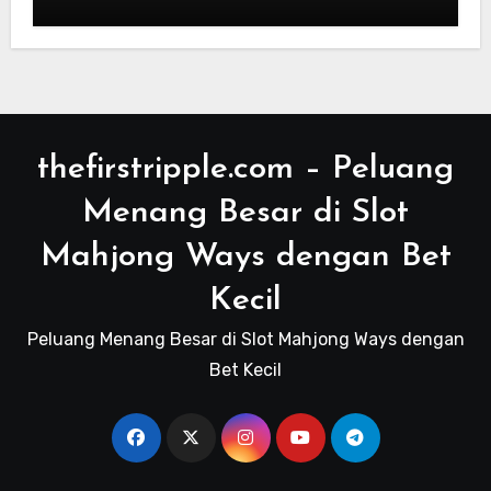
Seru
thefirstripple.com – Peluang
Menang Besar di Slot
Mahjong Ways dengan Bet
Kecil
Peluang Menang Besar di Slot Mahjong Ways dengan
Bet Kecil