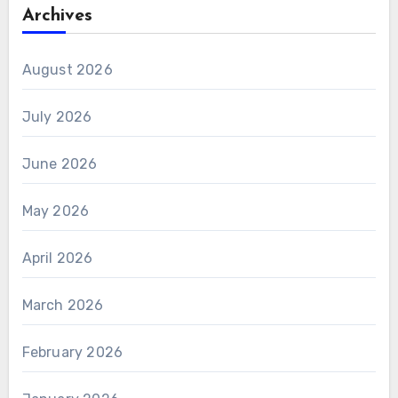
Archives
August 2026
July 2026
June 2026
May 2026
April 2026
March 2026
February 2026