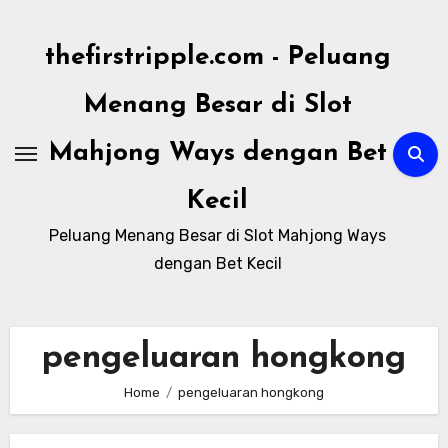
Skip
to
thefirstripple.com - Peluang
content
Menang Besar di Slot
Mahjong Ways dengan Bet
Kecil
Peluang Menang Besar di Slot Mahjong Ways
dengan Bet Kecil
pengeluaran hongkong
Home
pengeluaran hongkong