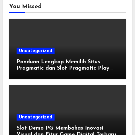
You Missed
Uncategorized
Panduan Lengkap Memilih Situs
Pragmatic dan Slot Pragmatic Play
Terpercaya
Uncategorized
Slot Demo PG Membahas Inovasi
Visual dan Fitur Game Digital Terbaru