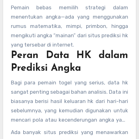
digit), 3D (tiga digit), dan 2D (dua digit).
Pemain bebas memilih strategi dalam
Tersedia juga berbagai jenis taruhan seperti
menentukan angka—ada yang menggunakan
colok bebas, colok jitu, dan kombinasi lainnya.
rumus matematika, mimpi, primbon, hingga
mengikuti angka “mainan” dari situs prediksi hk
yang tersebar di internet.
Peran Data HK dalam
Prediksi Angka
Bagi para pemain togel yang serius, data hk
sangat penting sebagai bahan analisis. Data ini
biasanya berisi hasil keluaran hk dari hari-hari
sebelumnya, yang kemudian digunakan untuk
mencari pola atau kecenderungan angka yang
sering muncul (angka panas) dan angka yang
Ada banyak situs prediksi yang menawarkan
jarang keluar (angka dingin).