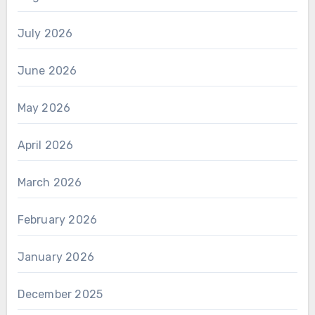
July 2026
June 2026
May 2026
April 2026
March 2026
February 2026
January 2026
December 2025