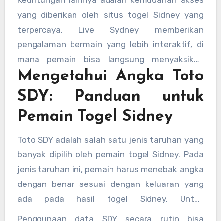
Keuntungan lainnya adalah kemudahan akses
permainan menjadi lebih seru serta menarik.
yang diberikan oleh situs togel Sidney yang
Pemain yang mengikuti live Sydney merasa
terpercaya. Live Sydney memberikan
lebih yakin karena mereka bisa melihat sendiri
pengalaman bermain yang lebih interaktif, di
proses keluaran angka tanpa harus menunggu
mana pemain bisa langsung menyaksikan
laporan tertulis.
Mengetahui Angka Toto
hasilnya tanpa harus khawatir ada penundaan
informasi. Ini tentu sangat menguntungkan
SDY: Panduan untuk
bagi mereka yang mengandalkan kecepatan
Pemain Togel Sidney
dan keakuratan data untuk membuat prediksi.
Toto SDY adalah salah satu jenis taruhan yang
banyak dipilih oleh pemain togel Sidney. Pada
jenis taruhan ini, pemain harus menebak angka
dengan benar sesuai dengan keluaran yang
ada pada hasil togel Sidney. Untuk
meningkatkan peluang dalam menebak angka
Penggunaan data SDY secara rutin bisa