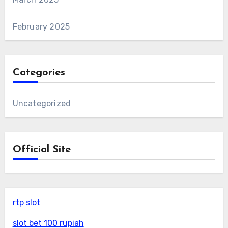
February 2025
Categories
Uncategorized
Official Site
rtp slot
slot bet 100 rupiah