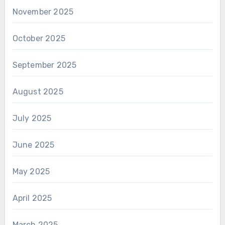
November 2025
October 2025
September 2025
August 2025
July 2025
June 2025
May 2025
April 2025
March 2025