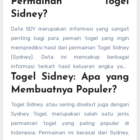
Permainan Togel
Sidney?
Data SDY merupakan informasi yang sangat
penting bagi para pemain togel yang ingin
memprediksi hasil dari permainan Togel Sidney
(Sydney). Data ini mencakup berbagai
informasi terkait hasil keluaran angka yang
Togel Sidney: Apa yang
terjadi pada periode sebelumnya. Dengan
menggunakan data SDY, para pemain dapat
Membuatnya Populer?
melihat pola-pola angka yang sering muncul
dan menggunakannya untuk meningkatkan
Togel Sidney, atau sering disebut juga dengan
peluang mereka dalam menebak angka yang
Sydney Togel, merupakan salah satu jenis
akan keluar di draw
prediksi togel sydney
.
permainan togel yang paling populer di
Indonesia. Permainan ini berasal dari Sydney,