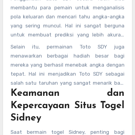
yang akan keluar, banyak pemain yang
membantu para pemain untuk menganalisis
menggunakan data SDY sebagai referensi
pola keluaran dan mencari tahu angka-angka
utama.
yang sering muncul. Hal ini sangat berguna
untuk membuat prediksi yang lebih akurat,
meskipun tetap ada faktor keberuntungan
Selain itu, permainan Toto SDY juga
dalam permainan togel.
menawarkan berbagai hadiah besar bagi
mereka yang berhasil menebak angka dengan
tepat. Hal ini menjadikan Toto SDY sebagai
salah satu taruhan yang sangat menarik bagi
Keamanan dan
penggemar togel Sidney.
Kepercayaan Situs Togel
Sidney
Saat bermain togel Sidney, penting bagi