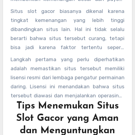
yang tinggi kepada para pemainnya. Meskipun
Situs slot gacor biasanya dikenal karena
terdengar menggiurkan, penting bagi para
tingkat kemenangan yang lebih tinggi
pemain untuk memahami apa itu situs slot
dibandingkan situs lain. Hal ini tidak selalu
gacor dan bagaimana cara memilih situs yang
berarti bahwa situs tersebut curang, tetapi
terpercaya agar pengalaman bermain tetap
bisa jadi karena faktor tertentu seperti
menyenangkan dan aman.
algoritma yang lebih adil, bonus menarik, atau
Langkah pertama yang perlu diperhatikan
promosi yang menguntungkan pemain. Banyak
adalah memastikan situs tersebut memiliki
pemain mencari situs slot gacor karena mereka
lisensi resmi dari lembaga pengatur permainan
ingin mendapatkan peluang menang yang lebih
daring. Lisensi ini menandakan bahwa situs
besar tanpa harus bermain di situs yang
tersebut diawasi dan menjalankan operasinya
kurang terpercaya. Oleh karena itu, pemilihan
Tips Menemukan Situs
secara transparan. Selain itu, periksa juga
situs slot gacor harus dilakukan dengan
reputasi situs melalui ulasan dan testimoni
Slot Gacor yang Aman
cermat dan bijak.
dari pemain lain. Situs yang terpercaya
dan Menguntungkan
biasanya memiliki pelayanan pelanggan yang