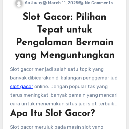
Anthony
March 11, 2025
No Comments
Slot Gacor: Pilihan
Tepat untuk
Pengalaman Bermain
yang Menguntungkan
Slot gacor menjadi salah satu topik yang
banyak dibicarakan di kalangan penggemar judi
slot gacor
online. Dengan popularitas yang
terus meningkat, banyak pemain yang mencari
cara untuk menemukan situs judi slot terbaik
Apa Itu Slot Gacor?
dan terpercaya no 1. Jika Anda ingin
memaksimalkan peluang kemenangan dalam
Slot gacor merujuk pada mesin slot yang