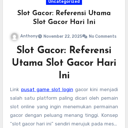
Uncategorized
merasakan sensasi bermain slot yang
Slot Gacor: Referensi Utama
menyenangkan dan berpeluang besar
Slot Gacor Hari Ini
mendapatkan kemenangan, SLOT88 bisa
menjadi pilihan yang tepat untuk dicoba.
Anthony
November 22, 2025
No Comments
Slot Gacor: Referensi
Utama Slot Gacor Hari
Ini
Link
pusat game slot login
gacor kini menjadi
salah satu platform paling dicari oleh pemain
slot online yang ingin menemukan permainan
gacor dengan peluang menang tinggi. Konsep
“slot gacor hari ini” sendiri merujuk pada mesin