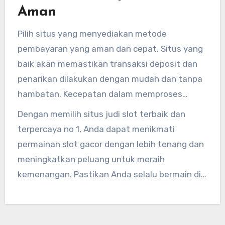
dan terbukti adil.
Aman
Pilih situs yang menyediakan metode
pembayaran yang aman dan cepat. Situs yang
baik akan memastikan transaksi deposit dan
penarikan dilakukan dengan mudah dan tanpa
hambatan. Kecepatan dalam memproses
pembayaran juga merupakan salah satu
Dengan memilih situs judi slot terbaik dan
indikator kualitas situs tersebut.
terpercaya no 1, Anda dapat menikmati
permainan slot gacor dengan lebih tenang dan
meningkatkan peluang untuk meraih
kemenangan. Pastikan Anda selalu bermain di
situs yang memiliki reputasi baik dan
memenuhi semua kriteria di atas.