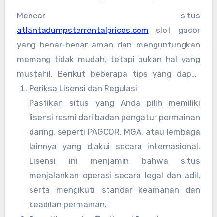
responsif, sistem keamanan yang canggih,
Mencari situs
serta metode pembayaran yang beragam dan
atlantadumpsterrentalprices.com
slot gacor
aman. Dengan memilih situs yang memenuhi
yang benar-benar aman dan menguntungkan
kriteria ini, peluang untuk mendapatkan
memang tidak mudah, tetapi bukan hal yang
pengalaman bermain yang adil dan
mustahil. Berikut beberapa tips yang dapat
menyenangkan akan lebih besar.
membantu Anda dalam memilih situs slot
Periksa Lisensi dan Regulasi
gacor yang terpercaya:
Pastikan situs yang Anda pilih memiliki
lisensi resmi dari badan pengatur permainan
daring, seperti PAGCOR, MGA, atau lembaga
lainnya yang diakui secara internasional.
Lisensi ini menjamin bahwa situs
menjalankan operasi secara legal dan adil,
serta mengikuti standar keamanan dan
keadilan permainan.