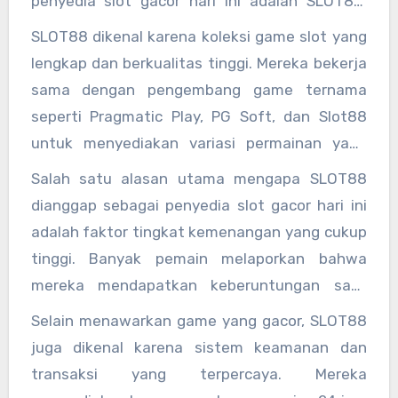
penyedia slot gacor hari ini adalah SLOT88.
Sebagai salah satu situs judi slot terkenal,
SLOT88 dikenal karena koleksi game slot yang
SLOT88 menawarkan berbagai keuntungan
lengkap dan berkualitas tinggi. Mereka bekerja
bagi pemain yang mencari pengalaman
sama dengan pengembang game ternama
bermain slot yang menguntungkan dan
seperti Pragmatic Play, PG Soft, dan Slot88
menyenangkan.
untuk menyediakan variasi permainan yang
menarik dan inovatif. Setiap permainan
Salah satu alasan utama mengapa SLOT88
dirancang dengan fitur-fitur menarik, seperti
dianggap sebagai penyedia slot gacor hari ini
putaran gratis, bonus, dan jackpot progresif
adalah faktor tingkat kemenangan yang cukup
yang dapat memberikan peluang besar kepada
tinggi. Banyak pemain melaporkan bahwa
pemain untuk meraih kemenangan besar.
mereka mendapatkan keberuntungan saat
bermain di platform ini, berkat algoritma
Selain menawarkan game yang gacor, SLOT88
permainan yang seimbang dan adil. Selain itu,
juga dikenal karena sistem keamanan dan
SLOT88 secara rutin melakukan update pada
transaksi yang terpercaya. Mereka
game mereka agar tetap up-to-date dengan