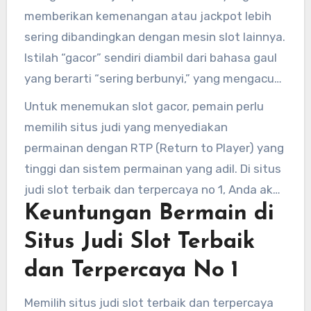
permainan slot, memilih situs yang tepat
memberikan kemenangan atau jackpot lebih
adalah langkah pertama yang sangat penting.
sering dibandingkan dengan mesin slot lainnya.
Istilah “gacor” sendiri diambil dari bahasa gaul
yang berarti “sering berbunyi,” yang mengacu
pada mesin slot yang sering memberikan hasil
Untuk menemukan slot gacor, pemain perlu
kemenangan. Bagi para pemain judi,
memilih situs judi yang menyediakan
menemukan mesin slot gacor adalah hal yang
permainan dengan RTP (Return to Player) yang
sangat diinginkan karena peluang menang
tinggi dan sistem permainan yang adil. Di situs
yang lebih besar dan hadiah yang lebih
judi slot terbaik dan terpercaya no 1, Anda akan
menguntungkan.
Keuntungan Bermain di
menemukan berbagai jenis permainan slot
dengan kualitas yang sudah terbukti
Situs Judi Slot Terbaik
memberikan kemenangan secara konsisten.
dan Terpercaya No 1
Memilih situs judi slot terbaik dan terpercaya