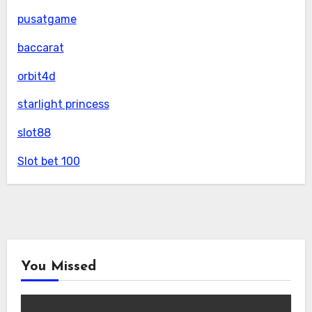
pusatgame
baccarat
orbit4d
starlight princess
slot88
Slot bet 100
You Missed