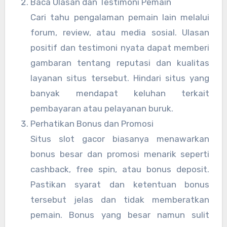
Baca Ulasan dan Testimoni Pemain
Cari tahu pengalaman pemain lain melalui
forum, review, atau media sosial. Ulasan
positif dan testimoni nyata dapat memberi
gambaran tentang reputasi dan kualitas
layanan situs tersebut. Hindari situs yang
banyak mendapat keluhan terkait
pembayaran atau pelayanan buruk.
Perhatikan Bonus dan Promosi
Situs slot gacor biasanya menawarkan
bonus besar dan promosi menarik seperti
cashback, free spin, atau bonus deposit.
Pastikan syarat dan ketentuan bonus
tersebut jelas dan tidak memberatkan
pemain. Bonus yang besar namun sulit