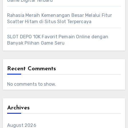
Game Digital Terbaru
Rahasia Meraih Kemenangan Besar Melalui Fitur
Scatter Hitam di Situs Slot Terpercaya
SLOT DEPO 10K Favorit Pemain Online dengan
Banyak Pilihan Game Seru
Recent Comments
No comments to show.
Archives
August 2026