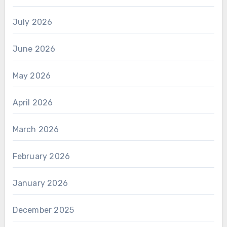
July 2026
June 2026
May 2026
April 2026
March 2026
February 2026
January 2026
December 2025