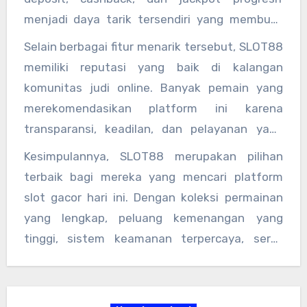
demo game sehingga pemain dapat mencoba
menjadi daya tarik tersendiri yang membuat
permainan secara gratis sebelum memulai
pengalaman bermain semakin menyenangkan
Selain berbagai fitur menarik tersebut, SLOT88
taruhan dengan uang asli.
dan menguntungkan. Dengan bonus yang
memiliki reputasi yang baik di kalangan
melimpah, peluang untuk meraih kemenangan
komunitas judi online. Banyak pemain yang
besar semakin terbuka lebar.
merekomendasikan platform ini karena
transparansi, keadilan, dan pelayanan yang
profesional. Mereka juga aktif mengedukasi
Kesimpulannya, SLOT88 merupakan pilihan
pemain tentang cara bermain yang benar dan
terbaik bagi mereka yang mencari platform
bertanggung jawab agar tetap aman dan
slot gacor hari ini. Dengan koleksi permainan
nyaman saat bermain slot online.
yang lengkap, peluang kemenangan yang
tinggi, sistem keamanan terpercaya, serta
layanan pelanggan yang ramah, SLOT88
berhasil memenuhi kebutuhan dan harapan
para pemain judi daring. Jika Anda ingin