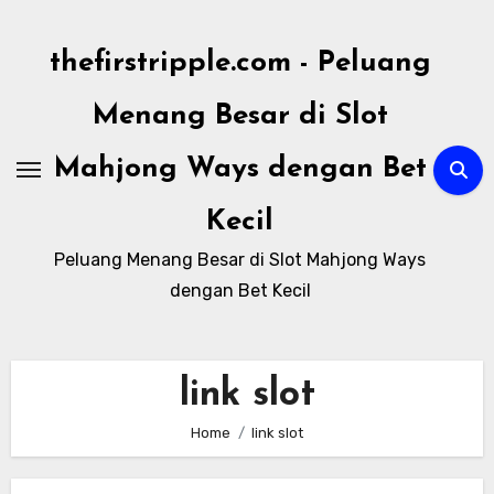
Skip
to
thefirstripple.com - Peluang
content
Menang Besar di Slot
Mahjong Ways dengan Bet
Kecil
Peluang Menang Besar di Slot Mahjong Ways
dengan Bet Kecil
link slot
Home
link slot