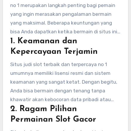
no 1 merupakan langkah penting bagi pemain
yang ingin merasakan pengalaman bermain
yang maksimal. Beberapa keuntungan yang
bisa Anda dapatkan ketika bermain di situs ini
1. Keamanan dan
adalah:
Kepercayaan Terjamin
Situs judi slot terbaik dan terpercaya no 1
umumnya memiliki lisensi resmi dan sistem
keamanan yang sangat ketat. Dengan begitu,
Anda bisa bermain dengan tenang tanpa
khawatir akan kebocoran data pribadi atau
2. Ragam Pilihan
transaksi yang tidak aman. Keamanan yang
terjamin adalah prioritas utama di situs-situs
Permainan Slot Gacor
terkemuka.