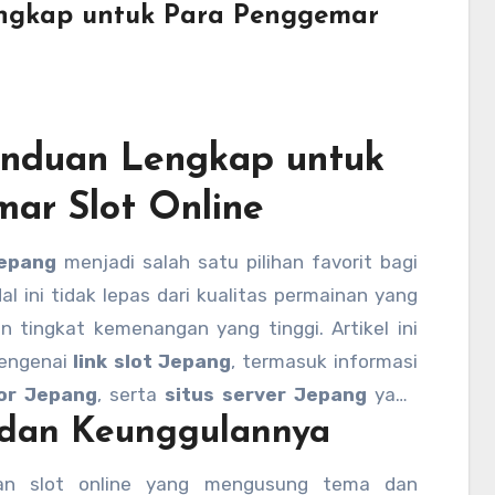
engkap untuk Para Penggemar
Panduan Lengkap untuk
ar Slot Online
Jepang
menjadi salah satu pilihan favorit bagi
l ini tidak lepas dari kualitas permainan yang
n tingkat kemenangan yang tinggi. Artikel ini
mengenai
link slot Jepang
, termasuk informasi
cor Jepang
, serta
situs server Jepang
yang
 dan Keunggulannya
an slot online yang mengusung tema dan