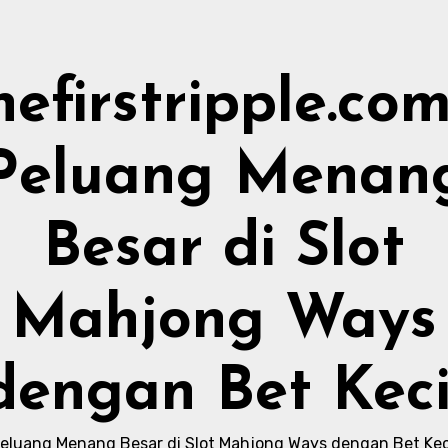
hefirstripple.com
Peluang Menan
Besar di Slot
Mahjong Ways
dengan Bet Keci
eluang Menang Besar di Slot Mahjong Ways dengan Bet Kec