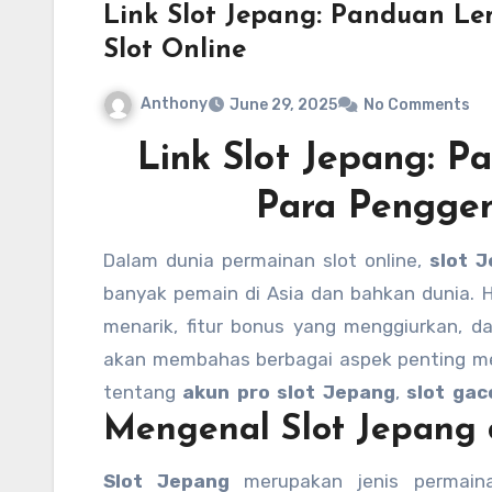
Link Slot Jepang: Panduan L
Slot Online
Anthony
June 29, 2025
No Comments
Link Slot Jepang: 
Para Penggem
Dalam dunia permainan slot online,
slot 
banyak pemain di Asia dan bahkan dunia. Ha
menarik, fitur bonus yang menggiurkan, da
akan membahas berbagai aspek penting 
tentang
akun pro slot Jepang
,
slot ga
Mengenal Slot Jepang
terpercaya.
Slot Jepang
merupakan jenis permain