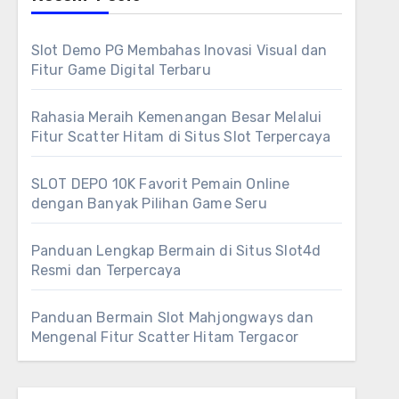
Slot Demo PG Membahas Inovasi Visual dan
Fitur Game Digital Terbaru
Rahasia Meraih Kemenangan Besar Melalui
Fitur Scatter Hitam di Situs Slot Terpercaya
SLOT DEPO 10K Favorit Pemain Online
dengan Banyak Pilihan Game Seru
Panduan Lengkap Bermain di Situs Slot4d
Resmi dan Terpercaya
Panduan Bermain Slot Mahjongways dan
Mengenal Fitur Scatter Hitam Tergacor