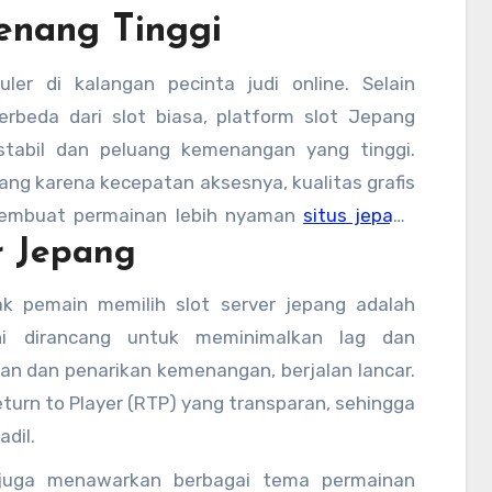
enang Tinggi
ler di kalangan pecinta judi online. Selain
beda dari slot biasa, platform slot Jepang
stabil dan peluang kemenangan yang tinggi.
ang karena kecepatan aksesnya, kualitas grafis
membuat permainan lebih nyaman
situs jepang
r Jepang
 pemain memilih slot server jepang adalah
ni dirancang untuk meminimalkan lag dan
an dan penarikan kemenangan, berjalan lancar.
eturn to Player (RTP) yang transparan, sehingga
dil.
g juga menawarkan berbagai tema permainan