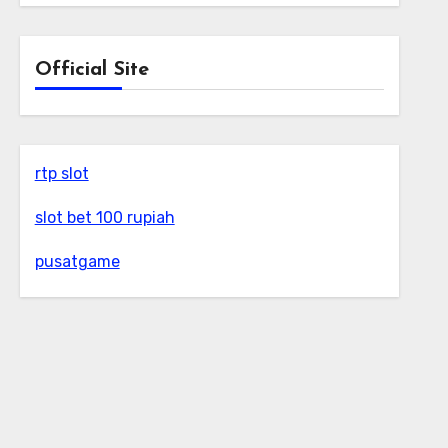
Official Site
rtp slot
slot bet 100 rupiah
pusatgame