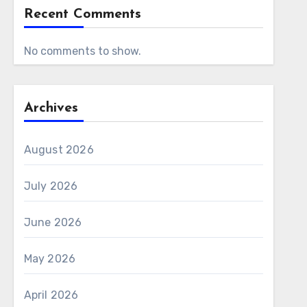
Recent Comments
No comments to show.
Archives
August 2026
July 2026
June 2026
May 2026
April 2026