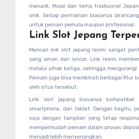
menarik. Mulai dari tema tradisional Jepa
unik. Setiap permainan biasanya dirancang
untuk pemain pemula maupun profesional.
Link Slot Jepang Terpe
Mencari link slot jepang resmi sangat p
yang aman dan lancar. Link resmi member
melalui pihak ketiga, sehingga mengurangi 
Pemain juga bisa menikmati berbagai fitur 
oleh situs tersebut.
Link slot jepang biasanya kompatibel
smartphone, dan tablet. Dengan begitu, 
saja dengan tampilan yang tetap respons
mempermudah pemain dalam proses deposit
menjadi lebih menyenangkan.