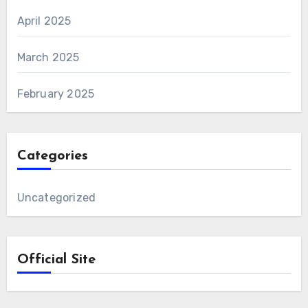
April 2025
March 2025
February 2025
Categories
Uncategorized
Official Site