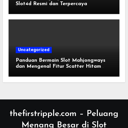
Slot4d Resmi dan Terpercaya
Uncategorized
Panduan Bermain Slot Mahjongways
dan Mengenal Fitur Scatter Hitam
Tergacor
thefirstripple.com – Peluang
Menang Besar di Slot