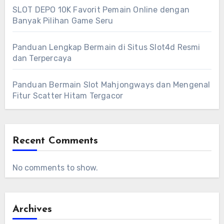
bersama kami.
SLOT DEPO 10K Favorit Pemain Online dengan
777. Bergabunglah sekarang juga dengan
Banyak Pilihan Game Seru
platform terpercaya ini dan nikmati
petualangan tiada henti.
Panduan Lengkap Bermain di Situs Slot4d Resmi
dan Terpercaya
Panduan Bermain Slot Mahjongways dan Mengenal
Fitur Scatter Hitam Tergacor
Recent Comments
No comments to show.
Archives