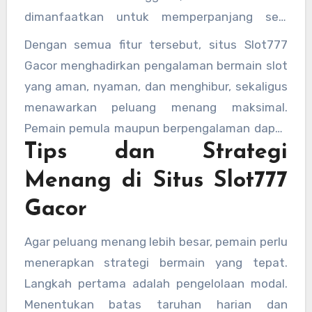
sehingga pemain dapat bermain melalui
dimanfaatkan untuk memperpanjang sesi
smartphone, tablet, maupun PC tanpa
bermain, mencoba strategi baru, dan
Dengan semua fitur tersebut, situs Slot777
gangguan.
meningkatkan peluang menang tanpa
Gacor menghadirkan pengalaman bermain slot
menambah modal tambahan. Dengan
yang aman, nyaman, dan menghibur, sekaligus
kombinasi keamanan, fitur permainan menarik,
menawarkan peluang menang maksimal.
dan bonus menguntungkan, situs ini menjadi
Pemain pemula maupun berpengalaman dapat
pilihan tepat bagi pecinta slot online.
Tips dan Strategi
menikmati hiburan digital berkualitas tinggi
tanpa khawatir soal keamanan dan keadilan
Menang di Situs Slot777
permainan.
Gacor
Agar peluang menang lebih besar, pemain perlu
menerapkan strategi bermain yang tepat.
Langkah pertama adalah pengelolaan modal.
Menentukan batas taruhan harian dan