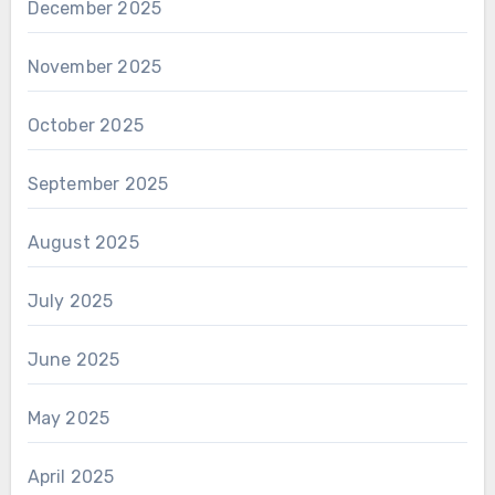
December 2025
November 2025
October 2025
September 2025
August 2025
July 2025
June 2025
May 2025
April 2025